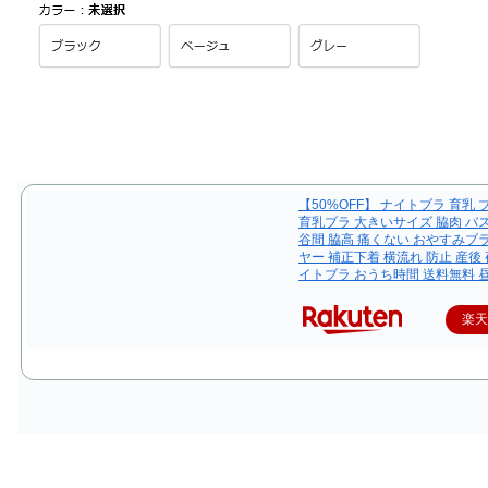
【50%OFF】 ナイトブラ 育乳
育乳ブラ 大きいサイズ 脇肉 バ
谷間 脇高 痛くない おやすみブ
ヤー 補正下着 横流れ 防止 産後 
イトブラ おうち時間 送料無料 
楽