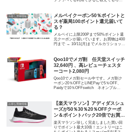
ました。コンビニ無料クーポン全部あた
り🎯ありがとうございます✨急いでー下
の方にアプリダウンロード🔗あります
メルペイクーポン50％ポイントと
お得な買物情報
pic.twitter....
スギ薬局100ポイント還元届いて
る？
メルペイに上限200Pまで50%ポイント還
元クーポンが届いています。お買物は400
円まで → 10/11(月)までメルカリショップ
を利用時のキャンペーンポイントもあっ
たのでちょうどよかったです。セブンの
プライチでコーヒー1本買うと1本もら
Qoo10でメガ割 任天堂スイッチ
Qoo10
え...
32,640円 、高レビューチェスタ
ーコート2,080円
Qoo10でメガ割セール中です。メガ割ク
ーポン20％OFFとLINEPayで5％OFF、
Paidyで10％OFFswitch ネオンブル
ー/(R) ネオンレッド 2019年8月発売モデ
ルなので相場観がよくわかりませんがク
ーポン適用で32,6...
【楽天マラソン】アディダスシュ
お得な買物情報
ーズが50％30％20％OFFクーポ
ン＆ポイントバック20倍でお買い
得
楽天マラソン珍しく完走しました買い回
りでポイント最大10倍！エントリーはこ
ちらポイント当たる！スーパーSALEスロ