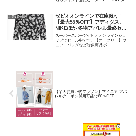
ット アディダスのシューズがお買い得で
す♪30％OFFクーポンからのポイントバッ
クが凄い！買い回り数にもよりますが、
ゼビオオンラインで在庫限り！
お得な買物情報
わたしの場...
【最大55％OFF】アディダス、
NIKEほか 冬物アパレル最終セー
ル、オークリー20％クーポン
スーパースポーツゼビオオンラインショ
ップでセール中です。【オークリー】ウ
ェア、バッグなど対象商品が
20％OFF【アディダス】人気シリーズの
ジャージが最大55％OFF！プーマ、ニュ
ーバランス、アンブロ、ナイキなどバッ
グのセール在庫限り！【最大...
【楽天お買い物マラソン】マイニア アパ
レルクーポン併用可能で80％OFF！