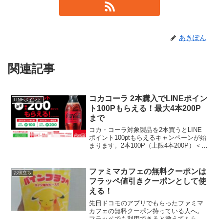
あきぽん
関連記事
コカコーラ 2本購入でLINEポイン
LINEポイント
ト100Pもらえる！最大4本200P
まで
コカ・コーラ対象製品を2本買うとLINE
ポイント100ptもらえるキャンペーンが始
まります。2本100P（上限4本200P）＜対
象製品＞「コカ･コーラ ゼロ」 350ml
PET／500ml PET／700ml PET／1.5L
PET「コ...
ファミマカフェの無料クーポンは
お役立ち
フラッペ値引きクーポンとして使
える！
先日ドコモのアプリでもらったファミマ
カフェの無料クーポン持っている人へ。
フラッペでも利用できると教えてもらい