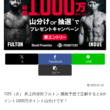
X
Facebook
LINE
コピー
2023.07.23
7/25（火）
井上尚弥
対
フルトン 勝敗予想で正解するとdポ
イント1000万ポイント山分けです！