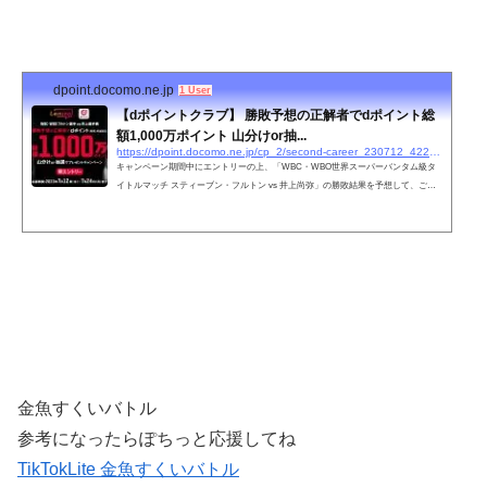
dpoint.docomo.ne.jp
1 User
【dポイントクラブ】 勝敗予想の正解者でdポイント総
額1,000万ポイント 山分けor抽...
https://dpoint.docomo.ne.jp/cp_2/second-career_230712_4220/index.html
キャンペーン期間中にエントリーの上、「WBC・WBO世界スーパーバンタム級タ
イトルマッチ スティーブン・フルトン vs 井上尚弥」の勝敗結果を予想して、ご応
募ください。全27通りのなかから勝敗予想が当たった方に、dポイント1,000万ポイ
ント（期間・用途限定）を山分けでプレゼントします。ただし、勝敗予想が当たっ
た選択肢の応募数が10万件超過の場合、抽選で10万名さまに100ポイント（期間・用
途限定）進呈とさせていただきます。 「dポイントクラブ」とは、誰でも入会でき
る入会金・年会費無料のおトクなポイントプログラムです。
金魚すくいバトル
参考になったらぽちっと応援してね
TikTokLite 金魚すくいバトル