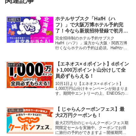
関連記事
ホテルサブスク「HafH（ハ
お役立ち
フ）」で大阪万博ホテル予約完
了！今なら新規招待登録で初月
6,800円＆100コイン（3300円相
完全招待制のホテル予約サブスク
当）＆空ガチャ3回もらえる
HafH（ハフ）」遠方から大阪・関西万博
行くならホテルの予約は必須。HafHから
「グランドプリンスホテル大阪ベイ」 親
子3人1540コインで予約しました。万博や
USJにいくなら『OMO7大阪 by 星野リゾ
【エネオス×ｄポイント】dポイン
dポイント
ート...
ト1,000万ポイント山分けして全
員必ずもらえる！
10月1日より【エネオス×ｄポイント】
1,000万円山分けキャンペーンが始まりま
す。期間中エントリーの上、ENEOSの対
象店舗でdポイントカードを提示、もしく
はdカード決済でdポイントを1ポイント以
上ためると、dポイント1,000万ポイン
【 じゃらんクーポンフェス】最
お得に遊ぶ
ト...
大2万円クーポンも！
最大2万円分のじゃらんクーポンフェス期
間限定セールを実施中。クーポンでお得
に旅行の予約ができますよ～開催期間