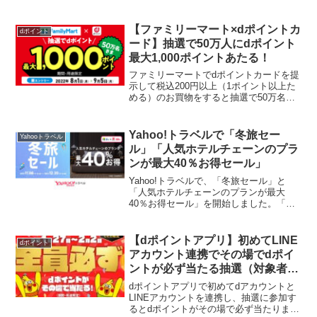
2025/9/25～10/24までクーポンは早い者
勝ち！人気チェーンホテルのクーポンも
あります。最大2万円分！じゃらんクーポ
【ファミリーマート×dポイントカ
dポイント
ンフェス...
ード】抽選で50万人にdポイント
最大1,000ポイントあたる！
ファミリーマートでdポイントカードを提
示して税込200円以上（1ポイント以上た
める）のお買物をすると抽選で50万名さ
まにdポイントを最大1,000ポイント進
呈。＜第2弾当選ポイント数・当選者数＞
1等：1,000ポイント・・・ 1,000名...
Yahoo!トラベルで「冬旅セー
Yahooトラベル
ル」「人気ホテルチェーンのプラ
ンが最大40％お得セール」
Yahoo!トラベルで、「冬旅セール」と
「人気ホテルチェーンのプランが最大
40％お得セール」を開始しました。「冬
旅セール」「冬旅セール」は、Yahoo!ト
ラベルで人気の施設が割引かPayPayボー
ナス増量で通常より5％以上お得になりま
【dポイントアプリ】初めてLINE
dポイント
す。対...
アカウント連携でその場でdポイ
ントが必ず当たる抽選（対象者限
定）
dポイントアプリで初めてdアカウントと
LINEアカウントを連携し、抽選に参加す
るとdポイントがその場で必ず当たりま