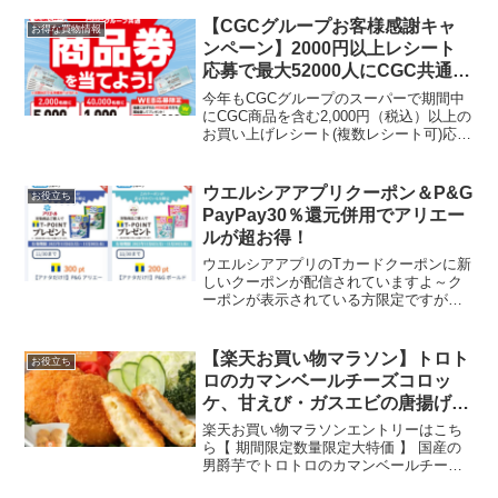
人)どちらの海鮮お好み焼きでも引き換え
可能です。 クーポンの利用期間...
【CGCグループお客様感謝キャ
お得な買物情報
ンペーン】2000円以上レシート
応募で最大52000人にCGC共通商
品券が当たる
今年もCGCグループのスーパーで期間中
にCGC商品を含む2,000円（税込）以上の
お買い上げレシート(複数レシート可)応募
で抽選でCGCグループ共通商品券が当た
ります。CGCグループ共通商品券・5,000
円分ｘ2,000名様・1,000円分...
ウエルシアアプリクーポン＆P&G
お役立ち
PayPay30％還元併用でアリエー
ルが超お得！
ウエルシアアプリのTカードクーポンに新
しいクーポンが配信されていますよ～ク
ーポンが表示されている方限定ですが、
対象のブルガリアのむヨーグルトを購入
でTポイント195ptもらえます。クーポン
はこれだけではなくて、同じく表示され
【楽天お買い物マラソン】トロト
お役立ち
ている方限定でア...
ロのカマンベールチーズコロッ
ケ、甘えび・ガスエビの唐揚げセ
ットが1000円送料無料！2個同時
楽天お買い物マラソンエントリーはこち
購入で1400円に！
ら【 期間限定数量限定大特価 】 国産の
男爵芋でトロトロのカマンベールチーズ
コロッケが10個1000円送料無料トロトロ