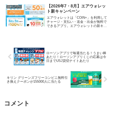
のカマンベールチーズを国産じゃがいも
で包んだコロッケ10個入り通常2000円の
【2026年7・8月】エアウォレッ
お得なアプリ
ところ1...
ト新キャンペーン
エアウォレットは「COIN+」を利用して
チャージ・支払い・送金・出金が無料で
できるアプリ。エアウォレットの新キャ
ンペーンが始まりました！１．エアウォ
レット50%還元 （新規・既存） ～
8/31 還元上限 200円(400円利用まで)エン
トリ...
ローソンアプリで毎週当たる！うまい棒
あたり！ローソンアプリくじの応募は今
日までUSJ貸切ナイトあたり
キリン グリーンズフリーコンビニ無料引
き換えクーポンが155000人に当たる
コメント