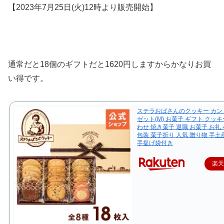
【2023年7月25日(火)12時より販売開始】
通常だと18個のギフトだと1620円しますからかなりお買
い得です。
ステラおばさんのクッキー カン
ゼット(M) お菓子 ギフト クッキ
わせ 焼き菓子 退職 お菓子 お礼 
包装 菓子折り 人気 贈り物 手土
手提げ袋付き
楽