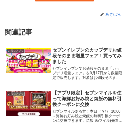
あきぽん
関連記事
セブンイレブンのカップデリお値
お得なアプリ
段そのまま増量フェア！買ってみ
ました
セブンイレブンでお値段そのまま「カッ
プデリ増量フェア」を9月17日から数量限
定で販売します。対象はお値段そのまま
シールが貼ってある商品ラインナップは
こちら▼ベーコンペッパーマカロニサラ
ダベーコン2倍コールスローサラダはコー
【アプリ限定】セブンマイルを使
お得なアプリ
ン2倍だし香る和風...
って海鮮お好み焼と焼飯の無料引
換クーポンに交換
セブンマイルある方！本日（7/7） 10:00
～海鮮お好み焼と焼飯の無料引換クーポ
ンに交換できます。焼飯 95マイル(先着
32000人)お好み焼190マイル(先着16000