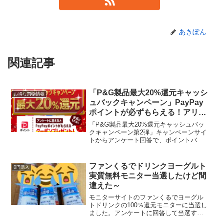
あきぽん
関連記事
「P&G製品最大20%還元キャッシ
お得な買物情報
ュバックキャンペーン」PayPay
ポイントが必ずもらえる！アリエ
ールジェルボールが最安実質17円
「P&G製品最大20%還元キャッシュバッ
クキャンペーン第2弾」キャンペーンサイ
トからアンケート回答で、ポイントバッ
ククーポンがもらえます。対象商品のレ
シート応募で、PayPayポイントが必ずも
らえます。現在もらえるクーポンは【第2
ファンくるでドリンクヨーグルト
0円購入
弾 4/2...
実質無料モニター当選したけど間
違えた～
モニターサイトのファンくるでヨーグル
トドリンクの100％還元モニターに当選し
ました。アンケートに回答して当選する