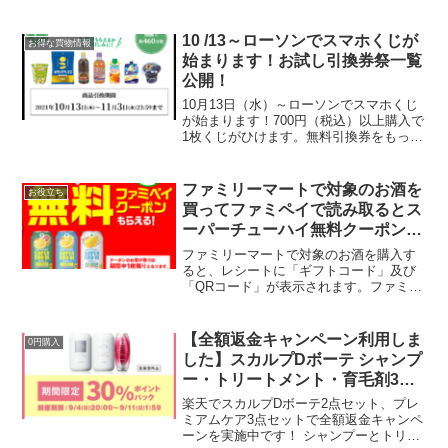
と、対象の店舗で購入してアンケートに
回答して承認されると後日、購入代金の
100％にあたるポイントがもらえます。早
10 /13～ローソンでスマホくじが
お得な買物情報
速買ってきたんで...
始まります！お試し引換券祭一覧
公開！
10月13日（水）～ローソンでスマホくじ
が始まります！700円（税込）以上購入で
1枚くじがひけます。無料引換券をもって
いる方は13日以降に使いましょう。10月
はお試し引換券祭りありますかね～？ち
なみに今年は1月、4月、6月、8月にあり
ファミリーマートで対象のお酒を
お役立ち
ました...
買ってファミペイで読み取るとス
ーパーチューハイ無料クーポンが
もらえる
ファミリーマートで対象のお酒を購入す
ると、レシートに「ギフトコード」及び
「QRコード」が表示されます。ファミペ
イアプリで読み取ると、スーパーチュー
ハイ350ml缶無料クーポンがもれなくもら
えます！対象商品はこちら▼対象期間
【全額返金キャンペーン利用しま
0円購入
2024年1月16...
した】スカルプDボーテ シャンプ
ー・トリートメント・育毛剤3点
セットが DEAL30％ポイントバッ
楽天でスカルプDボーテ2点セット、プレ
ク＆2倍
ミアムケア3点セットで全額返金キャンペ
ーンを実施中です！ シャンプーとトリー