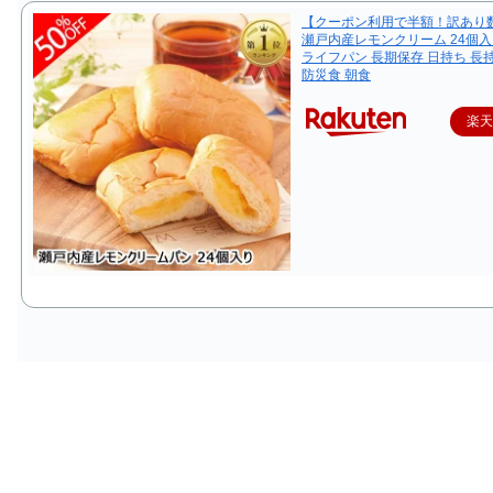
【クーポン利用で半額！訳あり
瀬戸内産レモンクリーム 24個入
ライフパン 長期保存 日持ち 長
防災食 朝食
楽