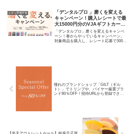
トメントのセットシャンプーとトリート
メントとプレミアム育毛剤のセットスー
パーセール期間中は、DEAL30％ポイント
「デンタルプロ 」磨くを変える
お得な買物情報
バック＆3倍...
キャンペーン！購入レシートで最
大15000円分のVJAギフトカード
が当たる
「デンタルプロ」磨くを変えるキャンペ
ーン！春からやっているキャンペーン。
対象商品を購入し、レシート応募で300名
に最大15000円分の商品券が抽選で当たり
ます。11月～12月まだ購入していない方
は！賞品はこちら▼①800円コース 抽選
で5...
憧れのブランドショップ「GILT（ギル
ト）」でトリンプや、バイヤー厳選ブラ
ンド80％OFF！招待URLから登録でさら
に2000円引き
【楽天アウトレットセール】銀座千疋屋