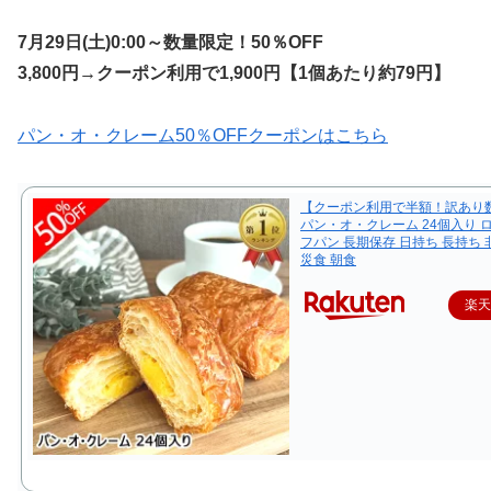
7月29日(土)0:00～数量限定！50％OFF
3,800円→クーポン利用で1,900円【1個あたり約79円】
パン・オ・クレーム50％OFFクーポンはこちら
【クーポン利用で半額！訳あり
パン・オ・クレーム 24個入り 
フパン 長期保存 日持ち 長持ち 
災食 朝食
楽