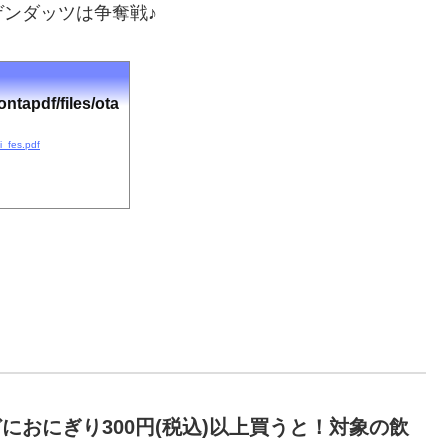
ンダッツは争奪戦♪
ntapdf/files/ota
i_fes.pdf
におにぎり300円(税込)以上買うと！対象の飲