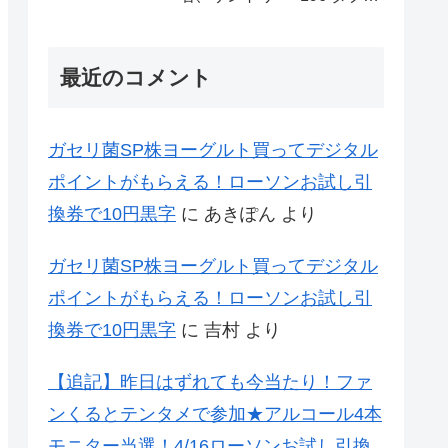
レモン70万名様(35万組)
最近のコメント
ガセリ菌SP株ヨーグルト買ってデジタル
ポイントがもらえる！ローソンお試し引
換券で10円黒字
に
あきぽん
より
ガセリ菌SP株ヨーグルト買ってデジタル
ポイントがもらえる！ローソンお試し引
換券で10円黒字
に
吉村
より
【追記】昨日はずれても今当たり！ファ
ンくるとテンタメで参加★アルコール4本
モニター当選！4/16ローソンお試し引換