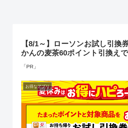
【8/1～】ローソンお試し引
かんの麦茶60ポイント引換えでL
「PR」
お得なアプリ