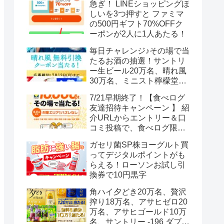
急ぎ！ LINEショッピングほ
しいを3つ押すと ファミマ
の500円ギフト70%OFFク
ーポンが2人に1人あたる！
毎日チャレンジ♪その場で当
たるお酒の抽選！サントリ
ー生ビール20万名、晴れ風
30万名、ミニスト檸檬堂2
万名、ブラックニッカハイ
7/21早期終了！【食べログ
ボール12.3万名
友達招待キャンペーン 】 紹
介URLからエントリー＆口
コミ投稿で、食べログ限定
Vポイント最大12000ポイン
ガセリ菌SP株ヨーグルト買
トがもらえる
ってデジタルポイントがも
らえる！ローソンお試し引
換券で10円黒字
角ハイ夕どき20万名、贅沢
搾り18万名、アサヒゼロ20
万名、アサヒゴールド10万
名、サントリー -196 ダブル