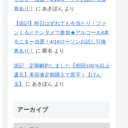
券あり！
に
あきぽん
より
【追記】昨日はずれても今当たり！ファ
ンくるとテンタメで参加★アルコール4本
モニター当選！4/16ローソンお試し引換
券あり！
に
匿名
より
追記 定期解約しました【初回100％以上
還元】美容液定期購入で黒字！【げん
玉】
に
あきぽん
より
アーカイブ