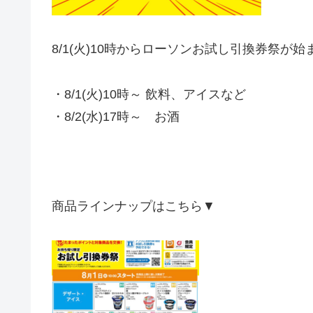
8/1(火)10時からローソン
お試し引換券祭
が始
・8/1(火)10時～ 飲料、アイスなど
・8/2(水)17時～ お酒
商品ラインナップはこちら▼