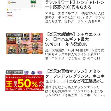
ラシルリワード】レシチャレレシ
ート応募で100円もらえる
アサヒ スタイルフリー 抽選で50万人に
無料クーポンまたは100円引きクーポンが
当たります。無料クーポン 25万名100円
引きクーポン 25万名 どちらか選んで
抽選セブン-イレブン/ファミリーマート/
ローソン/ミニストップ キャンペーン応
【楽天大感謝祭】シャウエッセ
お得な買物情報
募...
ン、日本ハムギフト最大
50％OFF 年内発送OK
楽天大感謝祭！12月26日(日)01:59まで買
い回り＆ラクマ購入でポイント最大1１
倍！エントリーはこちら5と0のつく日は
エントリー＆楽天カード利用でポイント4
倍獲得上限ポイント：1,000ポイント《年
内出荷可能》数量限定50%OFF冷蔵品...
【楽天お買物マラソン】アタッ
お得な買物情報
ク、フレアフレグランス、キュキ
ュット、ロリエなど花王製品が最
大DEAL50％ポイントバック
遅ればせながら楽天マラソンエントリー
はこちらお買物マラソンスロットはこち
ら５のつく日は楽天カードでポイント5倍
エントリーはこちら楽天スーパー
DEAL「楽天24」で花王商品が色々お買い
得になっています。最大50％ポイントバ
ック！花王の日用品が...