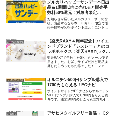
メルカリハッピーサンデー本日出
お得なアプリ
品＆1週間以内に売れると販売手
数料50%還元！対象者限定
50％OFFクーポンもきてるかも？
お知らせが届いたメルカリユーザーの皆
様、出品するなら本日10月15日限定で販
売手数料が50％ポイント還元！エントリ
ー＆本日中に出品した商品が1週間以内に
に売れると販売手数料が50%還元。還元
ポイントは上限3000ポイント。（6万円販
【楽天RAXY４周年記念】ハイエ
お得な買物情報
売） メ...
ンドブランド「シスレー」とのコ
ラボボックス！楽天RAXY(ラクシ
ー)
楽天RAXYで申込したSKⅡがメール便で
届きました。お試しサイズだけど現品換
算したらめっちゃお得でした！・フェイ
シャルトリートメントクリアローショ
ン 30ml （1,300円相当）・フェイシャ
ルトリートメントエッセンス 30ml
オルニチン500円サンプル購入で
お得な買物情報
（1,9...
1700円もらえる！ECナビ
ポイントサイトのECナビからオルニチン
500円サンプル購入で1,700円もらえる案
件です。通常200円のところ2022年8月31
日までポイントアップ！1200円のお小遣
い♪【ポイント加算条件】・本キャンペー
ンページからの新規会員による購入・...
アサヒスタイルフリー当選→【ク
お役立ち