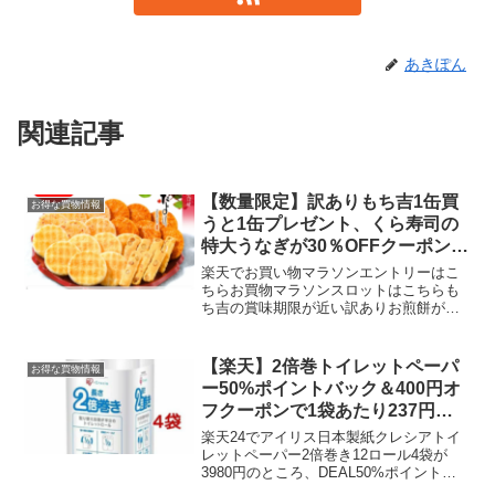
あきぽん
関連記事
【数量限定】訳ありもち吉1缶買
お得な買物情報
うと1缶プレゼント、くら寿司の
特大うなぎが30％OFFクーポン適
用でお買い得
楽天でお買い物マラソンエントリーはこ
ちらお買物マラソンスロットはこちらも
ち吉の賞味期限が近い訳ありお煎餅が数
量限定で、1缶買うと1缶プレゼント1個の
値段で2個買えます。（◆期日指定不可
◆）【訳あり】もち吉 冬だより小缶1+1
【楽天】2倍巻トイレットペーパ
お得な買物情報
価格：1684円...
ー50%ポイントバック＆400円オ
フクーポンで1袋あたり237円！
安い
楽天24でアイリス日本製紙クレシアトイ
レットペーパー2倍巻き12ロール4袋が
3980円のところ、DEAL50%ポイント還
元！通常巻きだと8袋と換算して、1袋260