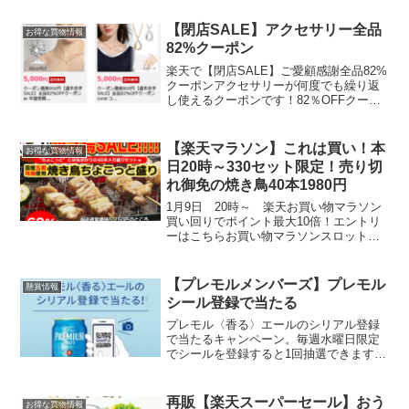
円2倍巻きだから長持ち、取り換えも半
分。ここからの400円オフクーポン適用で
【閉店SALE】アクセサリー全品
お得な買物情報
1...
82%クーポン
楽天で【閉店SALE】ご愛顧感謝全品82%
クーポンアクセサリーが何度でも繰り返
し使えるクーポンです！82％OFFクーポ
ンはこちらイヤリング、ネックレスなど
5,000円⇒900円 2,500円⇒450円 例えば
こちらのネックレスクーポン価格9...
【楽天マラソン】これは買い！本
お得な買物情報
日20時～330セット限定！売り切
れ御免の焼き鳥40本1980円
1月9日 20時～ 楽天お買い物マラソン
買い回りでポイント最大10倍！エントリ
ーはこちらお買い物マラソンスロットは
こちら5と0のつく日はエントリー＆楽天
カード利用ででポイント5倍20時から330
セット限定！売り切れ御免の焼き鳥40本
【プレモルメンバーズ】プレモル
懸賞情報
1980...
シール登録で当たる
プレモル〈香る〉エールのシリアル登録
で当たるキャンペーン。毎週水曜日限定
でシールを登録すると1回抽選できます。
神泡サーバーははずれちゃったけど、楽
天50ポイントあたり🎯セブンイレブンア
プリの抽選でプレモルが当たった方は参
再販【楽天スーパーセール】おう
お得な買物情報