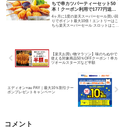
加してみてね。プレモ...
ちで串カツパーティーセット50
本！クーポン利用で1777円送料
無料
4ヶ月に1度の楽天スーパーセール買い回
りでポイント最大10倍！エントリーはこ
ちら楽天スーパーセール スロットはこち
ら5と0のつく日はエントリー＆楽天カー
ド利用でポイント5倍再販してます。おう
ちでアゲアゲ串カツパーティはいかが？
楽天スーパーセ...
【楽天お買い物マラソン】味のちぬやで
使える対象商品50％OFFクーポン！串カ
ツオールスターズなど半額
エディオン×au PAY｜最大10％割引クー
ポンプレゼントキャンペーン
コメント