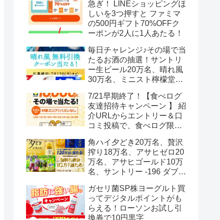
急ぎ！ LINEショッピングほ
しいを3つ押すと ファミマ
の500円ギフト70%OFFク
ーポンが2人に1人あたる！
毎日チャレンジ♪その場で当
たるお酒の抽選！サントリ
ー生ビール20万名、晴れ風
30万名、ミニスト檸檬堂2
万名、ブラックニッカハイ
7/21早期終了！【食べログ
ボール12.3万名
友達招待キャンペーン 】 紹
介URLからエントリー＆口
コミ投稿で、食べログ限定
Vポイント最大12000ポイン
角ハイ夕どき20万名、贅沢
トがもらえる
搾り18万名、アサヒゼロ20
万名、アサヒゴールド10万
名、サントリー -196 ダブル
レモン70万名様(35万組)
ガセリ菌SP株ヨーグルト買
ってデジタルポイントがも
らえる！ローソンお試し引
換券で10円黒字