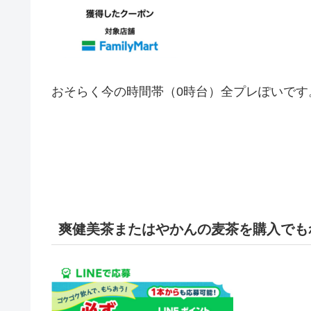
おそらく今の時間帯（0時台）全プレぽいです
爽健美茶またはやかんの麦茶を購入でもれ