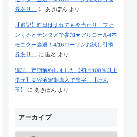
券あり！
に
あきぽん
より
【追記】昨日はずれても今当たり！ファ
ンくるとテンタメで参加★アルコール4本
モニター当選！4/16ローソンお試し引換
券あり！
に
匿名
より
追記 定期解約しました【初回100％以上
還元】美容液定期購入で黒字！【げん
玉】
に
あきぽん
より
アーカイブ