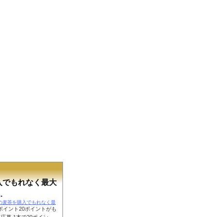
入でもれなく最大
.
またはやかんの麦茶を購入でもれなく最
Eポイント20ポイントがも