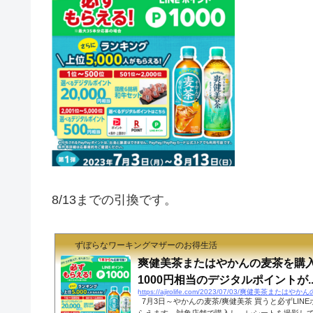
8/13までの引換
です。
ずぼらなワーキングマザーのお得生活
爽健美茶またはやかんの麦茶を購
1000円相当のデジタルポイントが..
https://ajirolife.com/2023/07/03/爽健美茶
7月3日～やかんの麦茶/爽健美茶 買うと必ずLIN