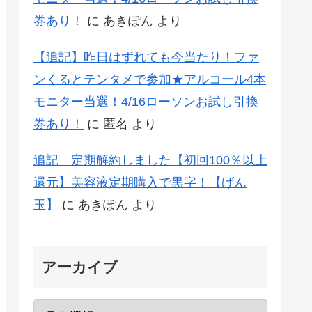
券あり！
に
あきぽん
より
【追記】昨日はずれても今当たり！ファ
ンくるとテンタメで参加★アルコール4本
モニター当選！4/16ローソンお試し引換
券あり！
に
匿名
より
追記 定期解約しました【初回100％以上
還元】美容液定期購入で黒字！【げん
玉】
に
あきぽん
より
アーカイブ