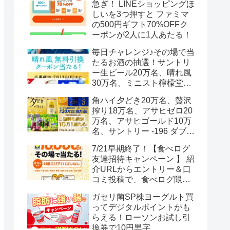
急ぎ！ LINEショッピングほ
しいを3つ押すと ファミマ
の500円ギフト70%OFFク
ーポンが2人に1人あたる！
毎日チャレンジ♪その場で当
たるお酒の抽選！サントリ
ー生ビール20万名、晴れ風
30万名、ミニスト檸檬堂2
万名、ブラックニッカハイ
角ハイ夕どき20万名、贅沢
ボール12.3万名
搾り18万名、アサヒゼロ20
万名、アサヒゴールド10万
名、サントリー -196 ダブル
レモン70万名様(35万組)
7/21早期終了！【食べログ
友達招待キャンペーン 】 紹
介URLからエントリー＆口
コミ投稿で、食べログ限定
Vポイント最大12000ポイン
ガセリ菌SP株ヨーグルト買
トがもらえる
ってデジタルポイントがも
らえる！ローソンお試し引
換券で10円黒字