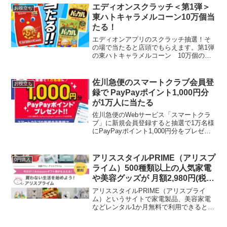
Pay→dポイントにするのもア...
エディオンスクラッチ＜第1弾＞
お役立ち
東ハトキャラメルコーン10万個当
たる！
エディオンアプリのスクラッチ抽選！そ
の場で当たると店頭でもらえます。第1弾
の東ハトキャラメルコーン 10万個の抽
選が始まりました。第1弾 8/1(土)〜
8/10(月)東ハトキャラメルコーン 10万名
第2弾 8/11(火・祝)〜8/16(日)...
佐川急便のスマートクラブ会員登
お役立ち
録で PayPayポイント1,000円分
が1万人に当たる
佐川急便のWebサービス「スマートクラ
ブ」に新規会員登録すると抽選で1万名様
にPayPayポイント1,000円分をプレゼン
トするキャンペーンが始まりました。
「スマートクラブ」とは佐川急便の会員
サービスで、お届け日時を事前にメール
アリススタイルPRIME（アリスプ
0円購入
でお知らせし...
ライム）500種類以上の人気家電
や美容グッズが 月額2,980円(税
込)で交換し放題！初月は無料さ
アリススタイルPRIME（アリスプライ
らにアマギフ500円もらえる
ム）というサイトで家電製品、美容家電
などレンタル1か月無料で利用できると教
えてもらいました★さらに会員登録から3
日以内に商品を予約するとAmazonギフト