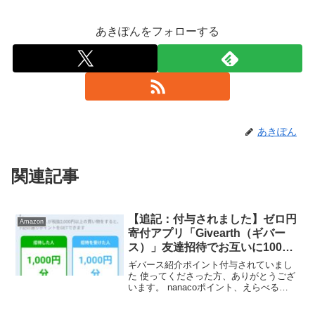
あきぽんをフォローする
あきぽん
関連記事
【追記：付与されました】ゼロ円
Amazon
寄付アプリ「Givearth（ギバー
ス）」友達招待でお互いに1000
円分もらえる
ギバース紹介ポイント付与されていまし
た 使ってくださった方、ありがとうござ
います。 nanacoポイント、えらべる
Pay、gifteeに交換できます 。※えらPay
とgifteeは10%の手数料かかりますがえら