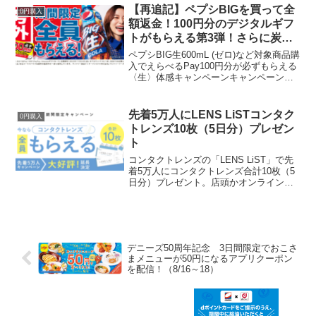
券500円分がもらえるそうです。500種類
【再追記】ペプシBIGを買って全
0円購入
以上も...
額返金！100円分のデジタルギフ
トがもらえる第3弾！さらに炭酸
ガチャでQUOカードPay当たる！
ペプシBIG生600mL (ゼロ)など対象商品購
入でえらべるPay100円分が必ずもらえる
〈生〉体感キャンペーンキャンペーンの
第3弾が2023年9月25日からはじまってい
ます。9/27追記：ガッチャモールで炭酸
ガチャ対象店舗購入限定で総計5...
先着5万人にLENS LiSTコンタク
0円購入
トレンズ10枚（5日分）プレゼン
ト
コンタクトレンズの「LENS LiST」で先
着5万人にコンタクトレンズ合計10枚（5
日分）プレゼント。店頭かオンラインシ
ョップどちらか選べます。オンラインシ
ョップの場合、会員登録します。Amazon
アカウントでもログインできました。左
右で異...
デニーズ50周年記念 3日間限定でおこさ
まメニューが50円になるアプリクーポン
を配信！（8/16～18）