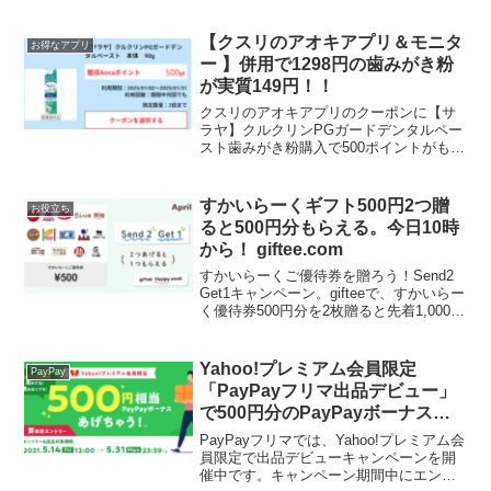
ます。3/1～「Gong cha LINEモバイルオ
ーダー」からドリンクを初めての注文
で、次回ご注文時にお好きなドリンク1杯
【クスリのアオキアプリ＆モニタ
お得なアプリ
プレゼ...
ー 】併用で1298円の歯みがき粉
が実質149円！！
クスリのアオキアプリのクーポンに【サ
ラヤ】クルクリンPGガードデンタルペー
スト歯みがき粉購入で500ポイントがもら
えるクーポンが配信されています。こち
ら税込1,298円なんですが、某モニターサ
イトに半額還元であるではありません
すかいらーくギフト500円2つ贈
お役立ち
か！！らんママ...
ると500円分もらえる。今日10時
から！ giftee.com
すかいらーくご優待券を贈ろう！Send2
Get1キャンペーン。gifteeで、すかいらー
く優待券500円分を2枚贈ると先着1,000名
様に、500円分が1枚もらえます。1000円
分買うと500円分もらええる。キャンペー
ン期間2022年4月...
Yahoo!プレミアム会員限定
PayPay
「PayPayフリマ出品デビュー」
で500円分のPayPayボーナス！
友達紹介で200円即もらえる
PayPayフリマでは、Yahoo!プレミアム会
員限定で出品デビューキャンペーンを開
催中です。キャンペーン期間中にエント