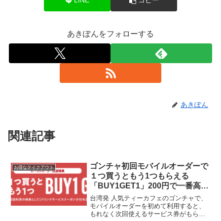
LINE
コピー
あきぽんをフォローする
あきぽん
関連記事
ゴンチャ初回モバイルオーダーで
お得なテイクアウト
１つ買うともう1つもらえる
「BUY1GET1」200円で一番高い
ドリンクもらえる
台湾発 人気ティーカフェのゴンチャで、
モバイルオーダーを初めて利用すると、
もれなく次回使えるサービス券がもらえ