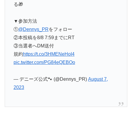
る🎁
▼参加方法
①
@Dennys_PR
をフォロー
②本投稿を8/8 7:59までにRT
③当選者へDM送付
規約
https://t.co/3HMENeHoI4
pic.twitter.com/PG84eQEBOo
— デニーズ公式🐾 (@Dennys_PR)
August 7,
2023