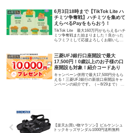
リーし、PayPayフリマではじめて出品す
ると、後日500円相当のPayPayボーナス
がもらえます。エントリーはこちら出...
6月3日18時まで【TikTok Lite ハ
お役立ち
チミツ争奪戦】ハチミツを集めて
えらべるPayをもらおう！
TikTok Lite 最大160万円がもらえるハチ
ミツ争奪戦また始まりました！良かった
らフミフミして応援よろしくお願いしま
すここからクリックしてこの画面がでた
らOK 毎日はじめての起動で3個もらえ
ます。ハチミツを集めてポイントGET！
三菱UFJ銀行口座開設で最大
お役立ち
報酬...
17,500円！0歳以上のお子様の口
座開設も対象！紹介コードあり
キャンペーン併用で最大17,500円分もら
える！三菱UFJ銀行の新規口座開設キャ
ンペーンの紹介です。（～8/29まで） 達
成条件【2025年8月29日（金）までに完
了】で1万円もらえる1．ポイントインカ
ム経由でスマート口座開設アプリをダウ
ン...
【楽天お買い物マラソン】ビルケンシュ
トックキッズサンダル1000円送料無料