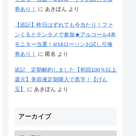
券あり！
に
あきぽん
より
【追記】昨日はずれても今当たり！ファ
ンくるとテンタメで参加★アルコール4本
モニター当選！4/16ローソンお試し引換
券あり！
に
匿名
より
追記 定期解約しました【初回100％以上
還元】美容液定期購入で黒字！【げん
玉】
に
あきぽん
より
アーカイブ