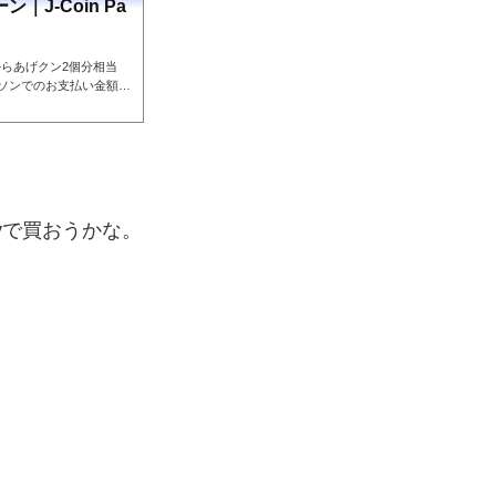
｜J-Coin Pa
でからあげクン2個分相当
ローソンでのお支払い金額の
ayで買おうかな。