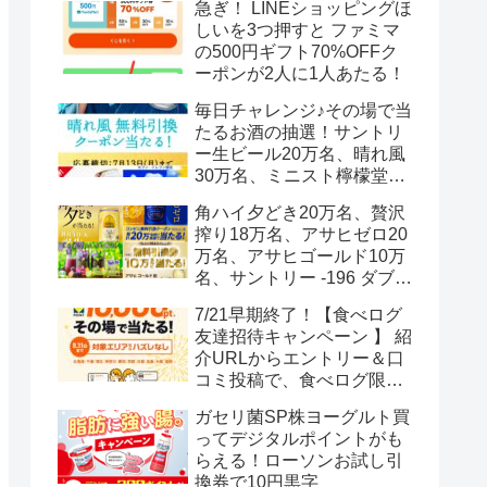
急ぎ！ LINEショッピングほ
しいを3つ押すと ファミマ
の500円ギフト70%OFFク
ーポンが2人に1人あたる！
毎日チャレンジ♪その場で当
たるお酒の抽選！サントリ
ー生ビール20万名、晴れ風
30万名、ミニスト檸檬堂2
万名、ブラックニッカハイ
角ハイ夕どき20万名、贅沢
ボール12.3万名
搾り18万名、アサヒゼロ20
万名、アサヒゴールド10万
名、サントリー -196 ダブル
レモン70万名様(35万組)
7/21早期終了！【食べログ
友達招待キャンペーン 】 紹
介URLからエントリー＆口
コミ投稿で、食べログ限定
Vポイント最大12000ポイン
ガセリ菌SP株ヨーグルト買
トがもらえる
ってデジタルポイントがも
らえる！ローソンお試し引
換券で10円黒字