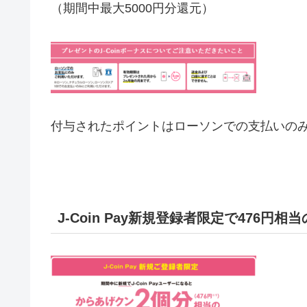
（期間中最大5000円分還元）
付与されたポイントはローソンでの支払いのみ
J-Coin Pay新規登録者限定で476円相