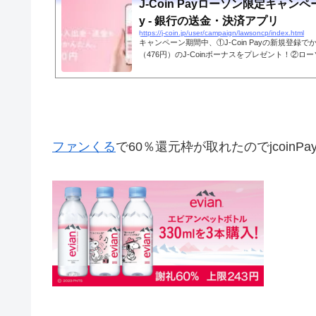
J-Coin Payローソン限定キャンペーン
y - 銀行の送金・決済アプリ
https://j-coin.jp/user/campaign/lawsoncp/index.html
キャンペーン期間中、①J-Coin Payの新規登録
（476円）のJ-Coinボーナスをプレゼント！②
20%をJ-Coinボーナスで還元！
ファンくる
で60％還元枠が取れたのでjcoinP