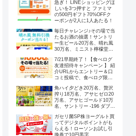
急ぎ！ LINEショッピングほ
しいを3つ押すと ファミマ
の500円ギフト70%OFFク
ーポンが2人に1人あたる！
毎日チャレンジ♪その場で当
たるお酒の抽選！サントリ
ー生ビール20万名、晴れ風
30万名、ミニスト檸檬堂2
万名、ブラックニッカハイ
7/21早期終了！【食べログ
ボール12.3万名
友達招待キャンペーン 】 紹
介URLからエントリー＆口
コミ投稿で、食べログ限定
Vポイント最大12000ポイン
角ハイ夕どき20万名、贅沢
トがもらえる
搾り18万名、アサヒゼロ20
万名、アサヒゴールド10万
名、サントリー -196 ダブル
レモン70万名様(35万組)
ガセリ菌SP株ヨーグルト買
ってデジタルポイントがも
らえる！ローソンお試し引
換券で10円黒字