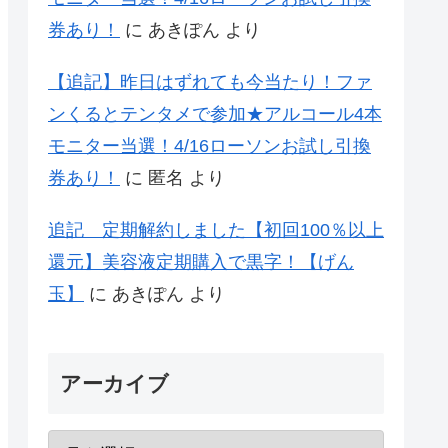
券あり！
に
あきぽん
より
【追記】昨日はずれても今当たり！ファ
ンくるとテンタメで参加★アルコール4本
モニター当選！4/16ローソンお試し引換
券あり！
に
匿名
より
追記 定期解約しました【初回100％以上
還元】美容液定期購入で黒字！【げん
玉】
に
あきぽん
より
アーカイブ