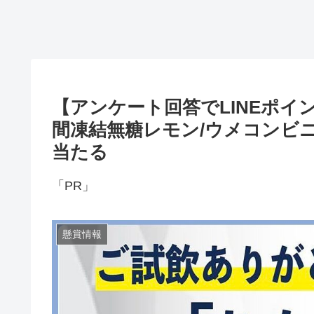
【アンケート回答でLINEポイント
間凍結無糖レモン/ウメコンビ
当たる
「PR」
懸賞情報