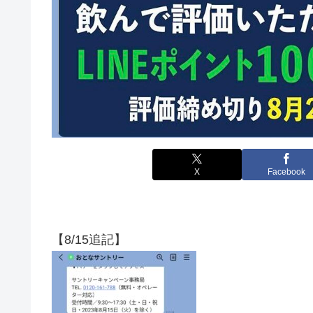
X
Facebook
【8/15追記】