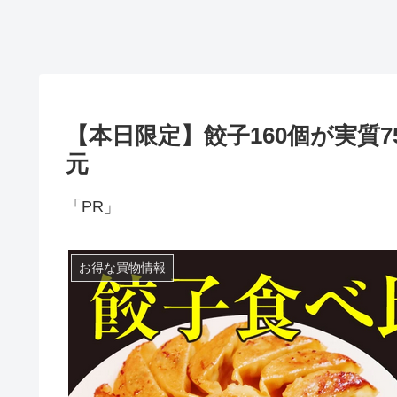
【本日限定】餃子160個が実質7
元
「PR」
お得な買物情報