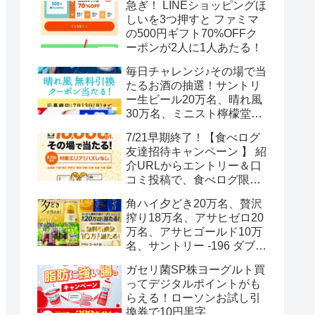
急ぎ！ LINEショッピングほ
しいを3つ押すと ファミマ
の500円ギフト70%OFFク
ーポンが2人に1人あたる！
毎日チャレンジ♪その場で当
たるお酒の抽選！サントリ
ー生ビール20万名、晴れ風
30万名、ミニスト檸檬堂2
万名、ブラックニッカハイ
7/21早期終了！【食べログ
ボール12.3万名
友達招待キャンペーン 】 紹
介URLからエントリー＆口
コミ投稿で、食べログ限定
Vポイント最大12000ポイン
角ハイ夕どき20万名、贅沢
トがもらえる
搾り18万名、アサヒゼロ20
万名、アサヒゴールド10万
名、サントリー -196 ダブル
レモン70万名様(35万組)
ガセリ菌SP株ヨーグルト買
ってデジタルポイントがも
らえる！ローソンお試し引
換券で10円黒字