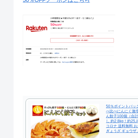
50％OFFクーポンはこちら
50％ポイントバッ
べ比べにんにく激増
ん餃子100個（合計
し 約2.8kg！約
コロナ 送料無料 お
ぎょうざ ギョウザ