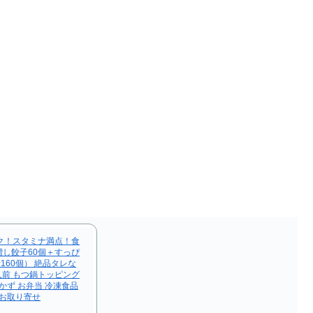
ク！スタミナ満点！食
し餃子60個＋すっぴ
160個） 絶品タレな
25人前 もつ鍋トッピング
かず お弁当 冷凍食品
 お取り寄せ