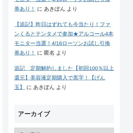
券あり！
に
あきぽん
より
【追記】昨日はずれても今当たり！ファ
ンくるとテンタメで参加★アルコール4本
モニター当選！4/16ローソンお試し引換
券あり！
に
匿名
より
追記 定期解約しました【初回100％以上
還元】美容液定期購入で黒字！【げん
玉】
に
あきぽん
より
アーカイブ