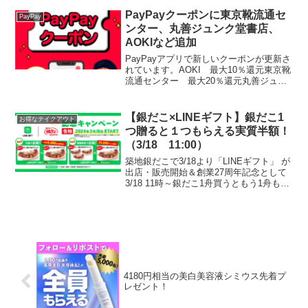
35,000円以上／併用可能7000円OFFクー
ポンはこちらからこちらは7/9 2...
PayPayクーポンに東京靴流通セ
PayPay
ンター、丸善ジュンク堂書店、
AOKIなど追加
PayPayアプリで新しいクーポンが更新さ
れています。AOKI 最大10％還元東京靴
流通センター 最大20％還元丸善ジュン
ク堂書店 最大5％還元はるやま 最大
10％還元大戸屋 最大10％還元カラオケ
コート・ダジュール 最大10％還元Vド
【銀だこ×LINEギフト】銀だこ1
お得なテイクアウト
ラ...
つ贈ると１つもらえる実質半額！
（3/18 11:00）
築地銀だこで3/18より「LINEギフト」 が
出店・販売開始＆創業27周年記念として
3/18 11時～銀だこ1舟買うともう1舟もら
えるキャンペーンを開催します。１．1舟
送ると1舟もらえる （先着8888名）２．3
舟セット送ると1舟もらえる ...
4180円相当の美白美容液シミウス先着プ
レゼント！