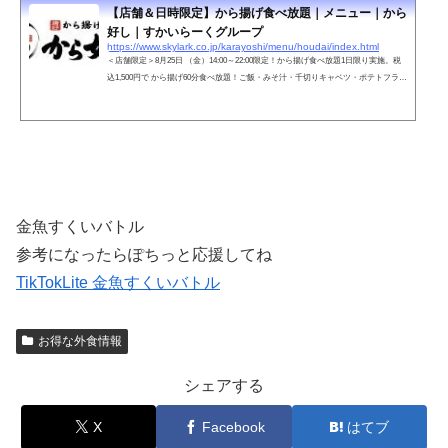
【店舗＆日時限定】から揚げ食べ放題｜メニュー｜から
好し｜すかいらーくグループ
https://www.skylark.co.jp/karayoshi/menu/houdai/index.html
＜店舗限定＞8月25日 （金）14:00～22:00限定！から揚げ食べ放題1日限り実施。税
込1,500円で から揚げ60分食べ放題！ご飯・みそ汁・千切りキャベツ・ポテトフラ
イ・豊富なタレも食べ放題！
金魚すくいバトル
参考になったらぽちっと応援してね
TikTokLite 金魚すくいバトル
お得な外食情報
シェアする
X
Facebook
はてブ