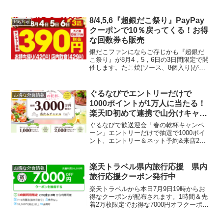
1回を1口として、抽選でdポイント（期
間・用途限定）がもらえます。エントリ
ーは不要。＜キャンペーン特典と当選人
8/4,5,6『超銀だこ祭り』PayPay
PayPay
数＞ 1等：3...
クーポンで10％戻ってくる！お得
な回数券も販売
銀だこファンにならご存じかも『超銀だ
こ祭り』が8月4，5，6日の3日間限定で開
催します。たこ焼(ソース、8個入り)がサ
ンキュー価格（感謝価格）で販売しま
す。お持ち帰り(420円税込) 店内飲食(429
円税込)8月7，8，9日は銀だこスタンプ...
ぐるなびでエントリーだけで
お得な外食情報
1000ポイントが1万人に当たる！
楽天ID初めて連携で山分けキャン
ペーン
ぐるなびで歓送迎会「春の乾杯キャンペ
ーン」エントリーだけで抽選で1000ポイ
ント、エントリー＆ネット予約&来店2回
以上で2000ポイントが当たります。ぐる
なびと楽天の会員IDを連携してエントリ
ーすると抽選10,000名様にぐるなび期間
楽天トラベル県内旅行応援 県内
お得な外食情報
限定ポ...
旅行応援クーポン発行中
楽天トラベルから本日7月9日19時からお
得なクーポンが配布されます。1時間＆先
着2万枚限定でお得な7000円オフクーポン
7～9月宿泊(除外日あり)1部屋あたり