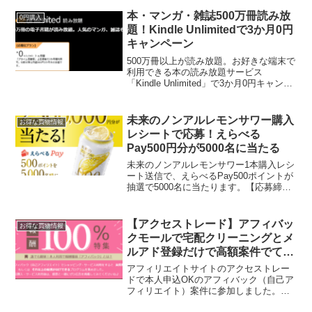
参加された皆さんも、お疲れさまでした
～私も2時間近く粘って、帰ってへとへと
本・マンガ・雑誌500万冊読み放
0円購入
ですが、頑張...
題！Kindle Unlimitedで3か月0円
キャンペーン
500万冊以上が読み放題。お好きな端末で
利用できる本の読み放題サービス
「Kindle Unlimited」で3か月0円キャンペ
ーンを実施中です。通常、3か月2,940円
のところ、当ページから申し込みで
Kindle Unlimitedが０円...
未来のノンアルレモンサワー購入
お得な買物情報
レシートで応募！えらべる
Pay500円分が5000名に当たる
未来のノンアルレモンサワー1本購入レシ
ート送信で、えらべるPay500ポイントが
抽選で5000名に当たります。【応募締
切】2026年6月30日（火）AM10：00【レ
シート有効期間】2026年5月12日（火）
～ 2026年6月29日（月）【...
【アクセストレード】アフィバッ
お得な買物情報
クモールで宅配クリーニングとメ
ルアド登録だけで高額案件でてま
す
アフィリエイトサイトのアクセストレー
ドで本人申込OKのアフィバック（自己ア
フィリエイト）案件に参加しました。ポ
イントサイトのように経由して買い物す