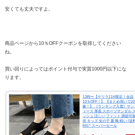
安くても丈夫ですよ。
商品ページから10％OFFクーポンを取得してください
ね。
買い回りによってはポイント付与で実質1000円以下にな
ります。
13時〜【ゲリラ11H限定！全品
10％OFF！】 【まとめ買いで20
象！】 《ランキング入賞》サン
ィース 厚底 スポーツサンダル 
ッシュ 涼しい フィット 調節可能
供 キッズ 女の子 夏 靴 軽い (送料
891^ スーパーセール