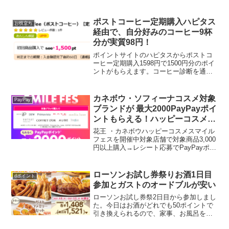
ポストコーヒー定期購入ハピタス
お役立ち
経由で、自分好みのコーヒー9杯
分が実質98円！
ポイントサイトのハピタスからポストコ
ーヒー定期購入1598円で1500円分のポイ
ントがもらえます。コーヒー診断を通し
て、30万通りの組み合わせの中からあな
た専用のコーヒーを毎月ポストにお届け
するパーソナライズコーヒーのサブス
カネボウ・ソフィーナコスメ対象
PayPay
ク。 わたしも以...
ブランドが 最大2000PayPayポイ
ントもらえる！ハッピーコスメス
マイルフェス
花王 ・カネボウハッピーコスメスマイル
フェスを開催中対象店舗で対象商品3,000
円以上購入→レシート応募でPayPayポイ
ント最大2000ptがもらえます。ソフィー
ナやカネボウの商品がいつもよりお得に
なりますよ～【コース】1.合計3,000...
ローソンお試し券祭りお酒1日目
dポイント
参加とガストのオードブルが安い
ローソンお試し券祭2日目から参加しまし
た。今日はお酒がどれでも50ポイントで
引き換えられるので、家事、お風呂を済
ませて21:30～3軒はしごしてきました。