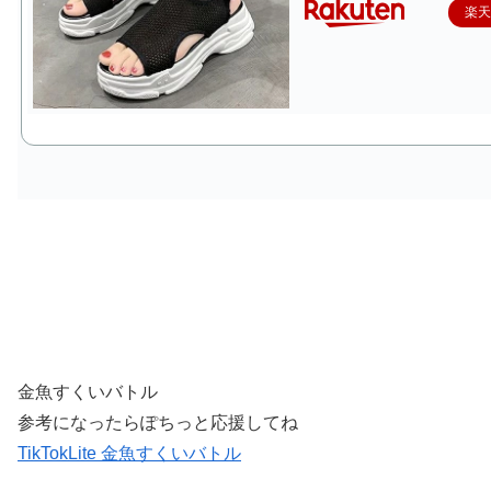
楽
金魚すくいバトル
参考になったらぽちっと応援してね
TikTokLite 金魚すくいバトル