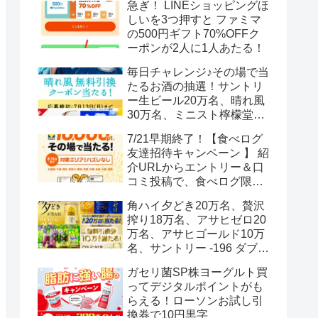
急ぎ！ LINEショッピングほ
しいを3つ押すと ファミマ
の500円ギフト70%OFFク
ーポンが2人に1人あたる！
毎日チャレンジ♪その場で当
たるお酒の抽選！サントリ
ー生ビール20万名、晴れ風
30万名、ミニスト檸檬堂2
万名、ブラックニッカハイ
7/21早期終了！【食べログ
ボール12.3万名
友達招待キャンペーン 】 紹
介URLからエントリー＆口
コミ投稿で、食べログ限定
Vポイント最大12000ポイン
角ハイ夕どき20万名、贅沢
トがもらえる
搾り18万名、アサヒゼロ20
万名、アサヒゴールド10万
名、サントリー -196 ダブル
レモン70万名様(35万組)
ガセリ菌SP株ヨーグルト買
ってデジタルポイントがも
らえる！ローソンお試し引
換券で10円黒字