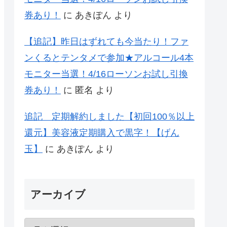
券あり！
に
あきぽん
より
【追記】昨日はずれても今当たり！ファ
ンくるとテンタメで参加★アルコール4本
モニター当選！4/16ローソンお試し引換
券あり！
に
匿名
より
追記 定期解約しました【初回100％以上
還元】美容液定期購入で黒字！【げん
玉】
に
あきぽん
より
アーカイブ