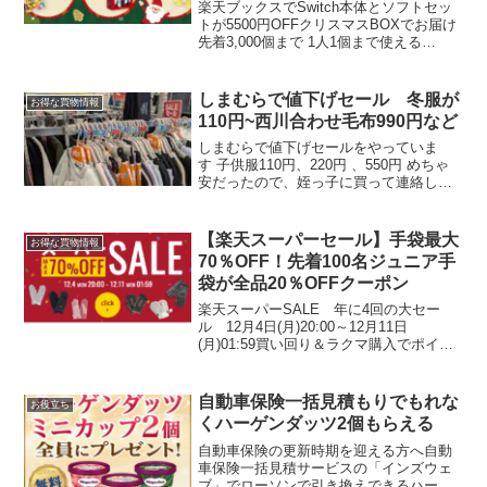
楽天ブックスでSwitch本体とソフトセッ
トが5500円OFFクリスマスBOXでお届け
先着3,000個まで 1人1個まで使える
25,000円以上の購入クーポン取得はこち
ら楽天ブックス 【楽天ブックス限定配送
BOX】【楽天ブックス限定特典...
しまむらで値下げセール 冬服が
お得な買物情報
110円~西川合わせ毛布990円など
しまむらで値下げセールをやっていま
す 子供服110円、220円 、550円 めちゃ
安だったので、姪っ子に買って連絡した
ら着ると言ってくれました。息子には薄
手の裏起毛ジャンパー2980円⇒550円170
センチまでありました。 こちらは先週で
【楽天スーパーセール】手袋最大
お得な買物情報
す...
70％OFF！先着100名ジュニア手
袋が全品20％OFFクーポン
楽天スーパーSALE 年に4回の大セー
ル 12月4日(月)20:00～12月11日
(月)01:59買い回り＆ラクマ購入でポイン
ト最大11倍！エントリーはこちら5と0の
つく日はエントリー＆楽天カード利用で
ポイント4倍獲得上限ポイント：1,00...
自動車保険一括見積もりでもれな
お役立ち
くハーゲンダッツ2個もらえる
自動車保険の更新時期を迎える方へ自動
車保険一括見積サービスの「インズウェ
ブ」でローソンで引き換えできるハーゲ