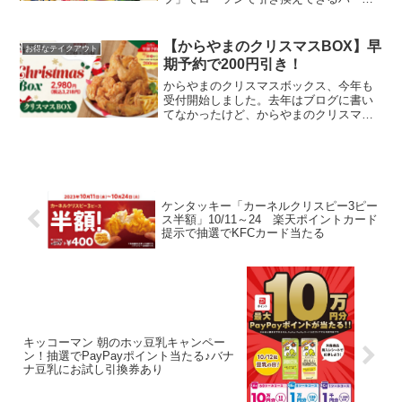
ンダッツが2個もらえるキャンペーンを実
施中です。最短５分で、最大20社の見積
もりが、一度に取り寄せられます。*ハー
【からやまのクリスマスBOX】早
お得なテイクアウト
ゲンダッツ2個プレ...
期予約で200円引き！
からやまのクリスマスボックス、今年も
受付開始しました。去年はブログに書い
てなかったけど、からやまのクリスマス
本格チキンはなかなかのボリュームでし
たよ。そういえばからやまのクリスマス
ボックス見せびらかしてなかったな😁
3000円早割ありで骨付き...
ケンタッキー「カーネルクリスピー3ピー
ス半額」10/11～24 楽天ポイントカード
提示で抽選でKFCカード当たる
キッコーマン 朝のホッ豆乳キャンペー
ン！抽選でPayPayポイント当たる♪バナ
ナ豆乳にお試し引換券あり