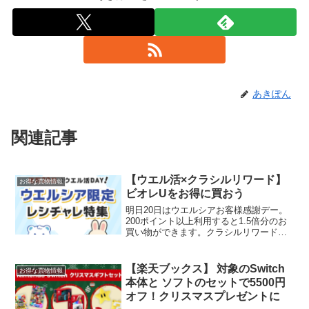
あきぽん
関連記事
【ウエル活×クラシルリワード】
お得な買物情報
ビオレUをお得に買おう
明日20日はウエルシアお客様感謝デー。
200ポイント以上利用すると1.5倍分のお
買い物ができます。クラシルリワードの
レシート応募でビオレUがお得にお買い物
できます。現在、クラシルリワードに出
ているレシチャレウエルシア×レシチャレ
【楽天ブックス】 対象のSwitch
お得な買物情報
対象商品一覧...
本体と ソフトのセットで5500円
オフ！クリスマスプレゼントに