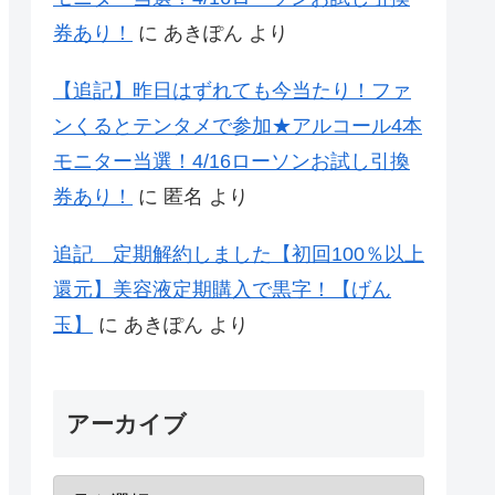
券あり！
に
あきぽん
より
【追記】昨日はずれても今当たり！ファ
ンくるとテンタメで参加★アルコール4本
モニター当選！4/16ローソンお試し引換
券あり！
に
匿名
より
追記 定期解約しました【初回100％以上
還元】美容液定期購入で黒字！【げん
玉】
に
あきぽん
より
アーカイブ