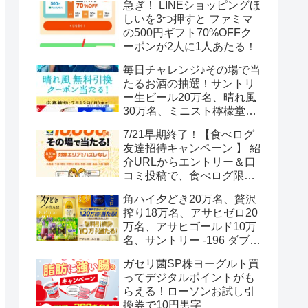
急ぎ！ LINEショッピングほ
しいを3つ押すと ファミマ
の500円ギフト70%OFFク
ーポンが2人に1人あたる！
毎日チャレンジ♪その場で当
たるお酒の抽選！サントリ
ー生ビール20万名、晴れ風
30万名、ミニスト檸檬堂2
万名、ブラックニッカハイ
7/21早期終了！【食べログ
ボール12.3万名
友達招待キャンペーン 】 紹
介URLからエントリー＆口
コミ投稿で、食べログ限定
Vポイント最大12000ポイン
角ハイ夕どき20万名、贅沢
トがもらえる
搾り18万名、アサヒゼロ20
万名、アサヒゴールド10万
名、サントリー -196 ダブル
レモン70万名様(35万組)
ガセリ菌SP株ヨーグルト買
ってデジタルポイントがも
らえる！ローソンお試し引
換券で10円黒字