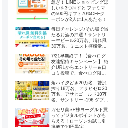
急ぎ！ LINEショッピングほ
しいを3つ押すと ファミマ
の500円ギフト70%OFFク
ーポンが2人に1人あたる！
毎日チャレンジ♪その場で当
たるお酒の抽選！サントリ
ー生ビール20万名、晴れ風
30万名、ミニスト檸檬堂2
万名、ブラックニッカハイ
7/21早期終了！【食べログ
ボール12.3万名
友達招待キャンペーン 】 紹
介URLからエントリー＆口
コミ投稿で、食べログ限定
Vポイント最大12000ポイン
角ハイ夕どき20万名、贅沢
トがもらえる
搾り18万名、アサヒゼロ20
万名、アサヒゴールド10万
名、サントリー -196 ダブル
レモン70万名様(35万組)
ガセリ菌SP株ヨーグルト買
ってデジタルポイントがも
らえる！ローソンお試し引
換券で10円黒字