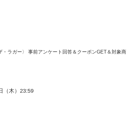
ザ・ラガー〉 事前アンケート回答＆クーポンGET＆対象商
！
8日（木）23:59