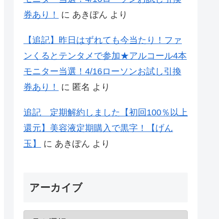
券あり！
に
あきぽん
より
【追記】昨日はずれても今当たり！ファ
ンくるとテンタメで参加★アルコール4本
モニター当選！4/16ローソンお試し引換
券あり！
に
匿名
より
追記 定期解約しました【初回100％以上
還元】美容液定期購入で黒字！【げん
玉】
に
あきぽん
より
アーカイブ