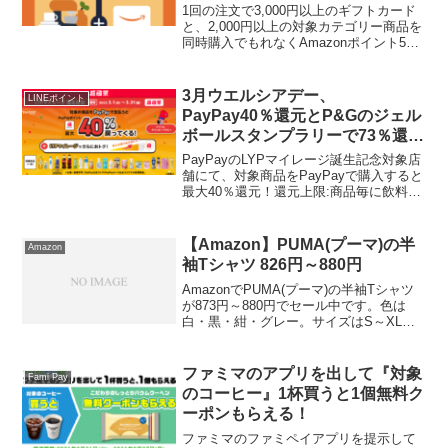
カも実質無料
1回の注文で3,000円以上のギフトカード
と、2,000円以上の対象カテゴリー商品を
同時購入でもれなくAmazonポイント500
円分がもらえます。参加方法はこちら▼
１．「キャンペーンにエントリーする」
ボタンを押す２．1つの注文で3,000円...
3月ウエルシアデー、
LINEポイント
PayPay40％還元とP&Gのジェル
ボールスタンプラリーで73％還元
超え！
PayPayのLYPマイレージ誕生記念対象店
舗にて、対象商品をPayPayで購入すると
最大40％還元！還元上限:商品毎に飲料
200円/期間、日用品1,000円/期間期間:3/1
～3/31 対象商品はこちら対象店舗はこち
らウエルシアも入ってま...
【Amazon】PUMA(プーマ)の半
Amazon
袖Tシャツ 826円～880円
AmazonでPUMA(プーマ)の半袖Tシャツ
が873円～880円でセール中です。色は
白・黒・紺・グレー。サイズはS～XLま
であります。今なら色サイズともに揃っ
ています。シンプルな綿100％シャツ。洗
い替えに。グラフィックTシャツ S/M
ファミマのアプリを出して『対象
Fami Pay
の...
のコーヒー』1杯買うと1個無料ク
ーポンもらえる！
ファミマのファミペイアプリを提示して