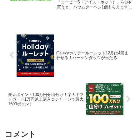
「コーヒーS（アイス・ホット）」を1杯
買うと、バウムクーヘン1個もらえます。
【キャンペーン期間】2021年9月21日
（火）0:00～9月27日（月）23:59【対象
のコーヒー（買うと）】ファミマカフェ
のコ...
Galaxyホリデールーレット12月は4回ま
わせる！ハーゲンダッツが当たる
楽天ポイント100万円分山分け！楽天ギフ
トカード1万円以上購入＆チャージで最大
1500ポイント
コメント