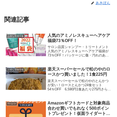
あきぽん
関連記事
人気のアミノレスキューヘアケア
お得な買物情報
福袋73％OFF！
サロン品質シャンプー・トリートメント
人気のアミノレスキューヘアケア福袋が
73％OFF！パッケージに傷・汚れのある
「訳あり商品」ですが、中身に問題はあ
りません！通常1点1000円ほどするシャン
プー・トリートメントです。5点セットで
楽天スーパーセールで松のやのロ
お得な買物情報
2,022円...
ースかつ買いました！1食225円
楽天スーパーセールで松のやのとんかつ
が安い！ロースとんかつ24食セット
54％OFF 6,590円1食あたり275円さらに
買い回りのポイント付与を還元すると1食
あたり225円くらいになりました。多分最
近で一番安い。松のや ロースとんかつ
Amazonギフトカードと対象商品
Amazon
2...
合わせ買いでもれなく500ポイン
トプレゼント！仮面ライダートレ