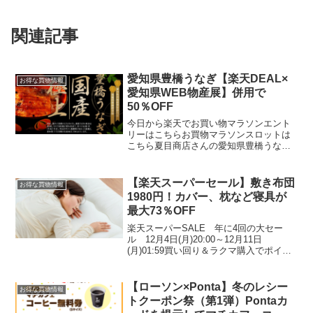
関連記事
愛知県豊橋うなぎ【楽天DEAL×
お得な買物情報
愛知県WEB物産展】併用で
50％OFF
今日から楽天でお買い物マラソンエント
リーはこちらお買物マラソンスロットは
こちら夏目商店さんの愛知県豊橋うなぎ
がお買い得です！愛知県WEB物産展（農
林水産物・観光物産品）税込3,000円以上
購入で使える30％OFFクーポン対象商品
【楽天スーパーセール】敷き布団
お得な買物情報
10個まで使...
1980円！カバー、枕など寝具が
最大73％OFF
楽天スーパーSALE 年に4回の大セー
ル 12月4日(月)20:00～12月11日
(月)01:59買い回り＆ラクマ購入でポイン
ト最大11倍！エントリーはこちら5と0の
つく日はエントリー＆楽天カード利用で
ポイント4倍獲得上限ポイント：1,00...
【ローソン×Ponta】冬のレシー
お得な買物情報
トクーポン祭（第1弾）Pontaカ