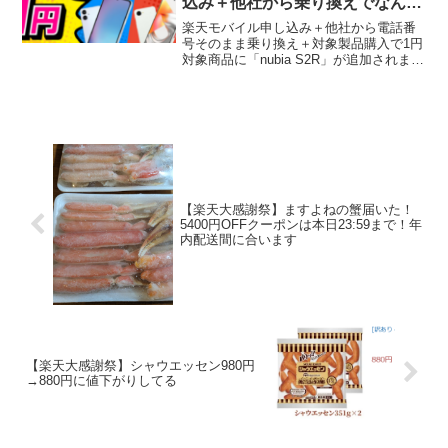
込み＋他社から乗り換えでなんと
1円！
楽天モバイル申し込み＋他社から電話番
号そのまま乗り換え＋対象製品購入で1円
対象商品に「nubia S2R」が追加されまし
た。19,800円→1円こちらをクリック6.7
インチの大画面ディスプレイを搭載し、
92％の高いスクリーン占有率と120H...
【楽天大感謝祭】ますよねの蟹届いた！
5400円OFFクーポンは本日23:59まで！年
内配送間に合います
【楽天大感謝祭】シャウエッセン980円
→880円に値下がりしてる