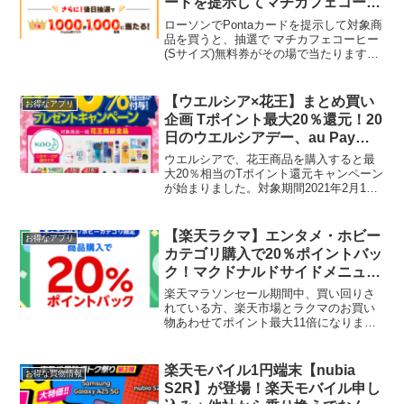
ードを提示してマチカフェコーヒ
ーがその場で当たる
ローソンでPontaカードを提示して対象商
品を買うと、抽選で マチカフェコーヒー
(Sサイズ)無料券がその場で当たります。
さらに、後日抽選で100万名に最大
1,000Pontaポイント当たるキャンペーン
も！1. その場で当たる！レシートクー
【ウエルシア×花王】まとめ買い
お得なアプリ
ポ...
企画 Tポイント最大20％還元！20
日のウエルシアデー、au Pay決
済でさらにお得
ウエルシアで、花王商品を購入すると最
大20％相当のTポイント還元キャンペーン
が始まりました。対象期間2021年2月1日
(月) ～ 2021年2月28日(日)1回の支払い金
額によって最大20％のポイント還元●1回
の会計1,500円（税抜）以上...
【楽天ラクマ】エンタメ・ホビー
お得なアプリ
カテゴリ購入で20％ポイントバッ
ク！マクドナルドサイドメニュー
の優待券を購入
楽天マラソンセール期間中、買い回りさ
れている方、楽天市場とラクマのお買い
物あわせてポイント最大11倍になりま
す。エントリーはこちら▼ラクマでエン
タメ・ホビーカテゴリ購入で20％ポイン
トバック楽天フリマアプリのラクマで
楽天モバイル1円端末【nubia
お得な買物情報
「本・エンタメ/ホビー」...
S2R】が登場！楽天モバイル申し