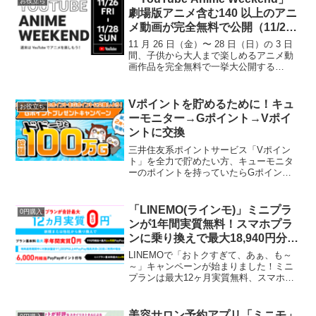
お役立ち
劇場版アニメ含む140 以上のアニ
メ動画が完全無料で公開（11/26
～28）
11 月 26 日（金）〜 28 日（日）の 3 日
間、子供から大人まで楽しめるアニメ動
画作品を完全無料で一挙大公開する
「YouTube Anime Weekend」が実施され
ます。70 を超えるアニメ公式チャンネル
が参加し、人気作品のアニ...
Vポイントを貯めるために！キュ
お役立ち
ーモニター→Gポイント→Vポイ
ントに交換
三井住友系ポイントサービス「Vポイン
ト」を全力で貯めたい方、キューモニタ
ーのポイントを持っていたらGポイント
に交換でポイント山分けやってます。上
限200ポイントですが、3600ポイントた
まっていたので交換してきました。Gポ
「LINEMO(ラインモ)」ミニプラ
0円購入
イントへの交換完了...
ンが1年間実質無料！スマホプラ
ンに乗り換えで最大18,940円分相
当PayPayがもらえる
LINEMOで「おトクすぎて、あぁ、も～
～」キャンペーンが始まりました！ミニ
プランは最大12ヶ月実質無料、スマホプ
ランは最大6ヶ月実質無料です！(PayPay
最大18,940円)LINEMOが初めての方は過
去最高還元かな？特典1 ミニプラン...
美容サロン予約アプリ「ミニモ」