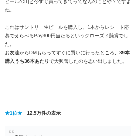
ビールの山と今すぐ買ってきてってなんのことや？ですよ
ね。
これはサントリー生ビールを購入し、1本からレシート応
募でえらべるPay300円当たるというクローズド懸賞でし
た。
お友達からDMもらってすぐに買いに行ったところ、
39本
購入うち36本あたり
で大興奮したのを思い出しました。
★1位★
12.5万
件の表示