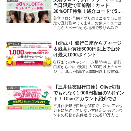
0円購入
当日限定で直前割！カット
30％OFF特集！紹介コードで500
ポイントもらえる
美容サロン予約アプリのミニモで当日限
定で直前割やってます。対象メニューは
こちらのページから地域で絞り込みでき
ます。カットが好評のスタイリストさん
限定30％OFF特集はこちら私がいつもミ
ニモから予約しているメニューは、トッ
【d払い】銀行口座からチャージ
dポイント
プスタイリストさんで...
＆残高お買物5000円以上で山分
け最大1000ポイント
8/17までのキャンペーン期間中に、銀行
口座からd払い残高に5,000円以上チャー
ジし、d払い残高で5,000円以上お買物す
ると1000万円分のdポイントが山分けでも
らえます。 条件を達成された方全員で、
1000万円分のdポイント（期間・用...
【三井住友銀行口座】Olive切替
お役立ち
でもれなく1,000円相当のVポイン
ト！ Oliveアカウント紹介でさら
に1000ポイント！ECナビ経由で
三井住友銀行口座を保有で、Oliveアカウ
5000円もらえる！Vポイント貯め
ントに契約していない方限定Oliveアカウ
ントの切替と条件達成で先着10万人にV
てWAONPOINTに交換でウエル活
ポイント1000円相当プレゼントは今回が
や、USJチケットに交換できる！
ラストチャンス！貯まったVポイントは新
生Vポイントとして4/22からWAONP...