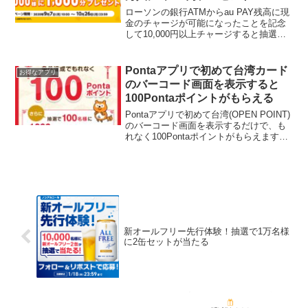
ローソンの銀行ATMからau PAY残高に現
金のチャージが可能になったことを記念
して10,000円以上チャージすると抽選で
50,000人に1000円分のau PAY 残高をプ
レゼント。キャンペーン期間中に、新規
にau PAYを申込み、10,...
Pontaアプリで初めて台湾カード
お得なアプリ
のバーコード画面を表示すると
100Pontaポイントがもらえる
Pontaアプリで初めて台湾(OPEN POINT)
のバーコード画面を表示するだけで、も
れなく100Pontaポイントがもらえます。
こちらしんぽいさんから教えてもらいま
した。特典内容Pontaアプリで初めて台湾
(OPEN POINT)のバー...
新オールフリー先行体験！抽選で1万名様
に2缶セットが当たる