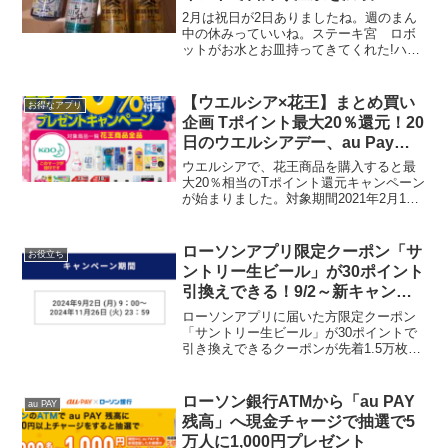
2月は祝日が2日ありましたね。週のまん
中の休みっていいね。ステーキ宮 ロボ
ットがお水とお皿持ってきてくれた!ハン
バーグは店員さんなのね😀#PayPay乞食
pic.twitter.com/LQgVqbyoRA— akipon229
(@ak...
【ウエルシア×花王】まとめ買い
お得なアプリ
企画 Tポイント最大20％還元！20
日のウエルシアデー、au Pay決
済でさらにお得
ウエルシアで、花王商品を購入すると最
大20％相当のTポイント還元キャンペーン
が始まりました。対象期間2021年2月1日
(月) ～ 2021年2月28日(日)1回の支払い金
額によって最大20％のポイント還元●1回
の会計1,500円（税抜）以上...
ローソンアプリ限定クーポン「サ
お役立ち
ントリー生ビール」が30ポイント
引換えできる！9/2～新キャンペ
ーンシールはとっておこう！
ローソンアプリに届いた方限定クーポン
「サントリー生ビール」が30ポイントで
引き換えできるクーポンが先着1.5万枚配
布していました。すぐに保存して、夕方
引き換えてきました。当たりがでたらも
う1本もらえるサントリー生くじ付きを買
ローソン銀行ATMから「au PAY
au PAY
いましたが、ハズ...
残高」へ現金チャージで抽選で5
万人に1,000円プレゼント