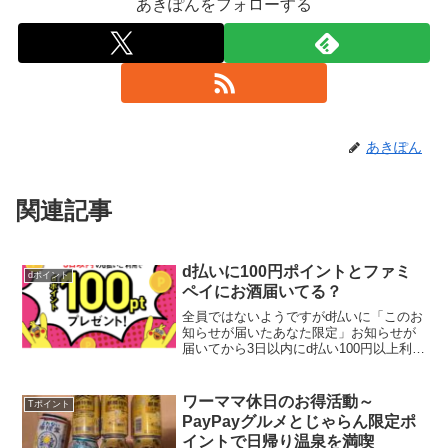
あきぽんをフォローする
あきぽん
関連記事
d払いに100円ポイントとファミ
dポイント
ペイにお酒届いてる？
全員ではないようですがd払いに「このお
知らせが届いたあなた限定」お知らせが
届いてから3日以内にd払い100円以上利用
で後日100ポイントプレゼント。早速ファ
ミリーマートでアサヒザリッチを買って
きました。家族は先週末きていたので、
ワーママ休日のお得活動～
Tポイント
これから時間...
PayPayグルメとじゃらん限定ポ
イントで日帰り温泉を満喫