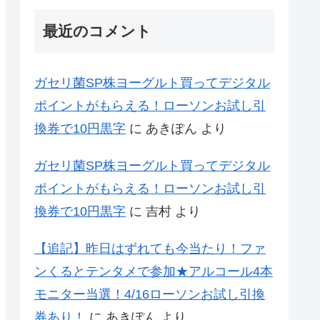
最近のコメント
ガセリ菌SP株ヨーグルト買ってデジタル
ポイントがもらえる！ローソンお試し引
換券で10円黒字
に
あきぽん
より
ガセリ菌SP株ヨーグルト買ってデジタル
ポイントがもらえる！ローソンお試し引
換券で10円黒字
に
吉村
より
【追記】昨日はずれても今当たり！ファ
ンくるとテンタメで参加★アルコール4本
モニター当選！4/16ローソンお試し引換
券あり！
に
あきぽん
より