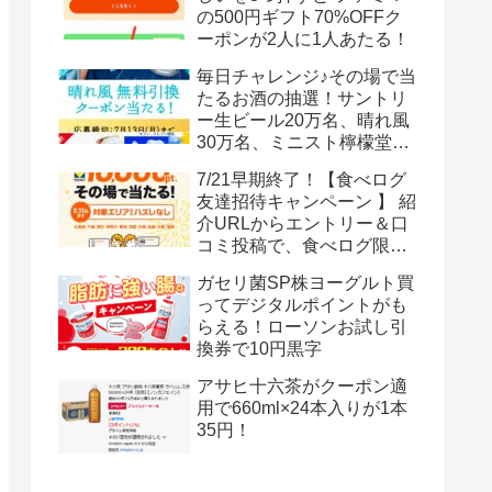
の500円ギフト70%OFFク
ーポンが2人に1人あたる！
毎日チャレンジ♪その場で当
たるお酒の抽選！サントリ
ー生ビール20万名、晴れ風
30万名、ミニスト檸檬堂2
万名、ブラックニッカハイ
7/21早期終了！【食べログ
ボール12.3万名
友達招待キャンペーン 】 紹
介URLからエントリー＆口
コミ投稿で、食べログ限定
Vポイント最大12000ポイン
ガセリ菌SP株ヨーグルト買
トがもらえる
ってデジタルポイントがも
らえる！ローソンお試し引
換券で10円黒字
アサヒ十六茶がクーポン適
用で660ml×24本入りが1本
35円！