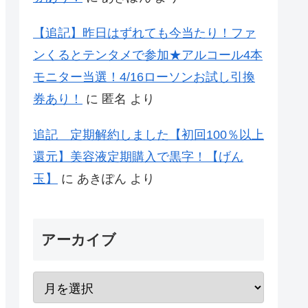
【追記】昨日はずれても今当たり！ファ
ンくるとテンタメで参加★アルコール4本
モニター当選！4/16ローソンお試し引換
券あり！
に
匿名
より
追記 定期解約しました【初回100％以上
還元】美容液定期購入で黒字！【げん
玉】
に
あきぽん
より
アーカイブ