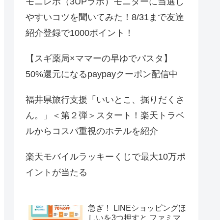
モニレポ（3UPラボ）モニターに当選し
やすいコツを聞いてみた！8/31まで友達
紹介登録で1000ポイント！
【スギ薬局×ママーの早ゆでパスタ】
50%還元になるpaypayクーポン配信中
福井県旅行支援「いいとこ、掘りだくさ
ん。」＜第２弾＞スタート！楽天トラベ
ルからコスパ重視のホテルを紹介
楽天モバイルラッキーくじで最大10万ポ
イントが当たる
急ぎ！ LINEショッピングほ
しいを3つ押すと ファミマ