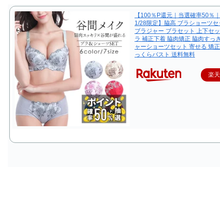
【100％P還元｜当選確率50％｜1
1/28限定】脇高 ブラショーツセ
ブラジャー ブラセット 上下セッ
ラ 補正下着 脇肉矯正 脇肉すっ
ャーショーツセット 寄せる 矯正
っくらバスト 送料無料
楽