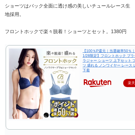
ショーツはバック全面に透け感の美しいチュールレース生
地採用。
フロントホックで楽々脱着！ショーツとセット。1380円
【100％P還元｜当選確率50％｜1
1/28限定】フロントホック ブラ
ラジャー ショーツ 上下セット 
ツ 盛れる ノンワイヤー レース
下着
楽