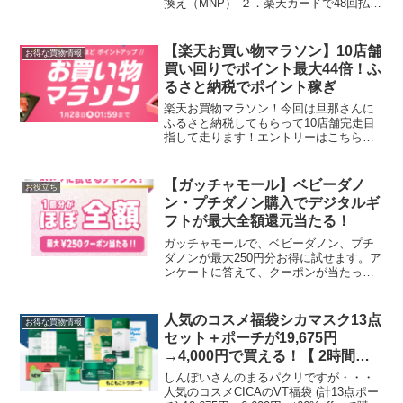
換え（MNP） ２．楽天カードで48回払い
楽天モバイル買い替え超トクプログラム
適用25か月後に返却すれば残金支払い不
要！総額は24円！楽天モバイルは月...
【楽天お買い物マラソン】10店舗
お得な買物情報
買い回りでポイント最大44倍！ふ
るさと納税でポイント稼ぎ
楽天お買物マラソン！今回は旦那さんに
ふるさと納税してもらって10店舗完走目
指して走ります！エントリーはこちら５
と0のつく日は楽天カード利用がポイント
5倍楽天お買物マラソンスロットはこちら
まずは今日買ったもの。刺身用ヤリイカ
【ガッチャモール】ベビーダノ
お役立ち
ゲソ20枚 100...
ン・プチダノン購入でデジタルギ
フトが最大全額還元当たる！
ガッチャモールで、ベビーダノン、プチ
ダノンが最大250円分お得に試せます。ア
ンケートに答えて、クーポンが当たった
後に、ベビーダノンかプチダノンを購入
しレシート応募すると後日デジタルギフ
トが当たります。あたりクーポンの一例
人気のコスメ福袋シカマスク13点
お得な買物情報
はこちら
セット＋ポーチが19,675円
→4,000円で買える！【 2時間限
定 楽天限定 セット 】
しんぽいさんのまるパクリですが・・・
人気のコスメCICAのVT福袋 (計13点ポー