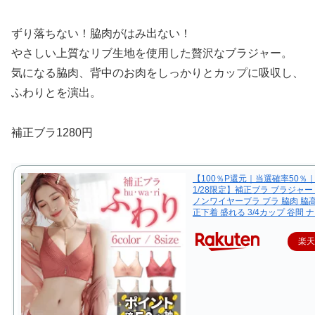
ずり落ちない！脇肉がはみ出ない！
やさしい上質なリブ生地を使用した贅沢なブラジャー。
気になる脇肉、背中のお肉をしっかりとカップに吸収し、
ふわりとを演出。
補正ブラ1280円
【100％P還元｜当選確率50％｜1
1/28限定】補正ブラ ブラジャー
ノンワイヤーブラ ブラ 脇肉 脇高
正下着 盛れる 3/4カップ 谷間 
楽