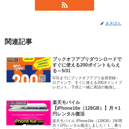
あきぽん
関連記事
ブックオフアプリダウンロードで
0円購入
すぐに使える200ポイントもらえ
る～5/31
5/31までにブックオフアプリ会員登録・
ログインで、すぐに使える200ポイントプ
レゼント。子供と一緒に英語の勉強しよ
うと思い、古本を買いました。英語チン
プンカンプンの息子に。全て200円だよ❢
ブックオフいい本あるね。教えられない
楽天モバイル
お得な買物情報
からわたしも...
【iPhone16e（128GB）】月々1
円レンタル復活
楽天モバイル iPhone16e（128GB）2年間
月々1円レンタル復活しました！１．乗り