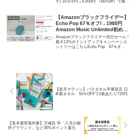
チ) 19,675円→6,600円 （66%off）で購入
できます！本日２０時～2時間限定！商品
はこちら▼AD_【VT公式】【選べる構
成】【 2023 福袋 ...
【Amazonブラックフライデー】
Amazon
Echo Pop 67％オフ!→1980円
Amazon Music Unlimited初めて
の方（月額980円）4カ月無料プ
Amazonブラックフライデー先行セール！
ランも！
最大12%ポイントアップキャンペーンエ
ントリーはこちらEcho Pop 67％オ
フ! 1980円 Echo Pop (エコーポップ) -
コンパクトスマートスピーカー with
Alexaが67％O...
【楽天マラソン】バスタオル卒業宣言 日
本製タオル 50％OFFで1枚あたり715円
【直木賞受賞作家】万城目 学「八月の御
所グラウンド」など30%ポイント還元