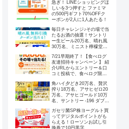
急ぎ！ LINEショッピングほ
しいを3つ押すと ファミマ
の500円ギフト70%OFFク
ーポンが2人に1人あたる！
毎日チャレンジ♪その場で当
たるお酒の抽選！サントリ
ー生ビール20万名、晴れ風
30万名、ミニスト檸檬堂2
万名、ブラックニッカハイ
7/21早期終了！【食べログ
ボール12.3万名
友達招待キャンペーン 】 紹
介URLからエントリー＆口
コミ投稿で、食べログ限定
Vポイント最大12000ポイン
角ハイ夕どき20万名、贅沢
トがもらえる
搾り18万名、アサヒゼロ20
万名、アサヒゴールド10万
名、サントリー -196 ダブル
レモン70万名様(35万組)
ガセリ菌SP株ヨーグルト買
ってデジタルポイントがも
らえる！ローソンお試し引
換券で10円黒字