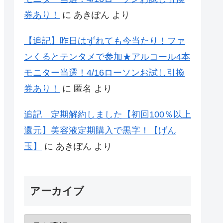
券あり！
に
あきぽん
より
【追記】昨日はずれても今当たり！ファ
ンくるとテンタメで参加★アルコール4本
モニター当選！4/16ローソンお試し引換
券あり！
に
匿名
より
追記 定期解約しました【初回100％以上
還元】美容液定期購入で黒字！【げん
玉】
に
あきぽん
より
アーカイブ