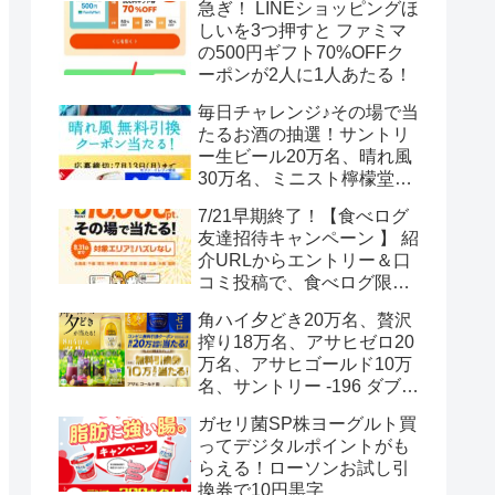
急ぎ！ LINEショッピングほ
しいを3つ押すと ファミマ
の500円ギフト70%OFFク
ーポンが2人に1人あたる！
毎日チャレンジ♪その場で当
たるお酒の抽選！サントリ
ー生ビール20万名、晴れ風
30万名、ミニスト檸檬堂2
万名、ブラックニッカハイ
7/21早期終了！【食べログ
ボール12.3万名
友達招待キャンペーン 】 紹
介URLからエントリー＆口
コミ投稿で、食べログ限定
Vポイント最大12000ポイン
角ハイ夕どき20万名、贅沢
トがもらえる
搾り18万名、アサヒゼロ20
万名、アサヒゴールド10万
名、サントリー -196 ダブル
レモン70万名様(35万組)
ガセリ菌SP株ヨーグルト買
ってデジタルポイントがも
らえる！ローソンお試し引
換券で10円黒字