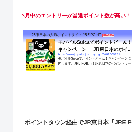
3月中のエントリーが当選ポイント数が高い！
JR東日本の共通ポイントサイト JRE POINT
1 Pocket
モバイルSuicaでポイントどーん
キャンペーン ｜ JR東日本のポイ...
https://www.jrepoint.jp/campaign/0061000721/
モバイルSuicaでポイントどーん！キャンペーン
内します。JRE POINTはJR東日本のポイント
トは、Suicaへのチャージや駅ビルでのお買いも
ができます。
ポイントタウン経由でJR東日本「JRE P