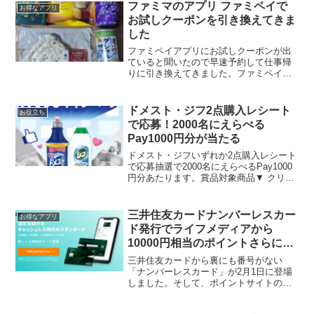
ファミマのアプリ ファミペイで
お得なアプリ
お試しクーポンを引き換えてきま
した
ファミペイアプリにお試しクーポンが出
ていると聞いたので早速予約して仕事帰
りに引き換えてきました。ファミペイに
お試しクーポンでてます🙌
pic.twitter.com/TlI1uwX9Js— akipon229
(@akipon229) Oc...
ドメスト・ジフ2点購入レシート
お役立ち
で応募！2000名にえらべる
Pay1000円分が当たる
ドメスト・ジフいずれか2点購入レシート
で応募抽選で2000名にえらべるPay1000
円分あたります。賞品対象商品▼ クリー
ムクレンザー ジフ クリームクレンザー
ジフレモン ジフ バスクリーナー ジフ お
買い得品 ジフレモン お買い得品 ク...
三井住友カードナンバーレスカー
お得なアプリ
ド発行でライフメディアから
10000円相当のポイントさらにカ
ード会社のキャンペーンで20％還
三井住友カードから裏にも番号がない
元
「ナンバーレスカード」が2月1日に登場
しました。そして、ポイントサイトのラ
イフメディア経由で新規発行申し込みす
ると10,000円相当のポイントがもらえま