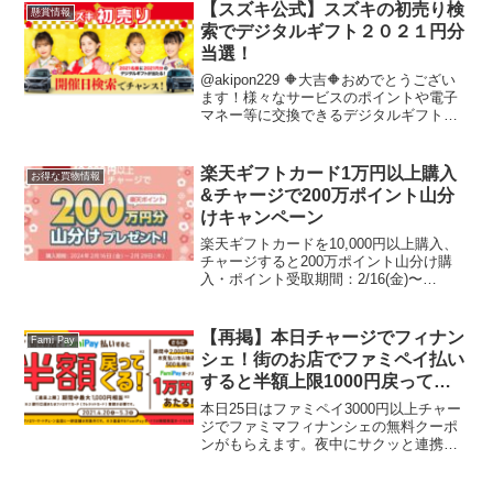
す。ライフメディア登録は最後に紹介。
【スズキ公式】スズキの初売り検
懸賞情報
※ECナビは800...
索でデジタルギフト２０２１円分
当選！
@akipon229 🔶大吉🔶おめでとうござい
ます！様々なサービスのポイントや電子
マネー等に交換できるデジタルギフト２
０２１円分プレゼント🎁※商品の受取に
ついては、キャンペーン事務局からご連
絡させて頂きます。▼スズキの多彩なカ
楽天ギフトカード1万円以上購入
お得な買物情報
ーラインアップ...
&チャージで200万ポイント山分
けキャンペーン
楽天ギフトカードを10,000円以上購入、
チャージすると200万ポイント山分け購
入・ポイント受取期間：2/16(金)〜
2/29(木)対象店舗：セブン-イレブン、フ
ァミリーマート、ミニストップ各店舗1人
1回のみ付与上限最大1,500Pポイント...
【再掲】本日チャージでフィナン
Fami Pay
シェ！街のお店でファミペイ払い
すると半額上限1000円戻ってく
るキャンペーン（4/20～5/3）
本日25日はファミペイ3000円以上チャー
ジでファミマフィナンシェの無料クーポ
ンがもらえます。夜中にサクッと連携済
みの銀行口座からチャージ完了しまし
た。これからスギ薬局2000円まで買物し