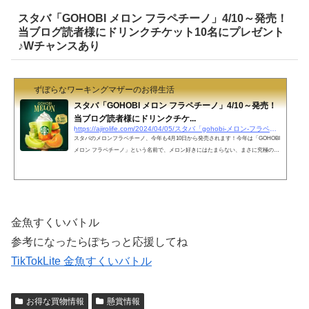
スタバ「GOHOBI メロン フラペチーノ」4/10～発売！
当ブログ読者様にドリンクチケット10名にプレゼント
♪Wチャンスあり
ずぼらなワーキングマザーのお得生活
スタバ「GOHOBI メロン フラペチーノ」4/10～発売！
当ブログ読者様にドリンクチケ...
https://ajirolife.com/2024/04/05/スタバ「gohobi-メロン-フラペチーノ」4-10～解禁！当ブ
スタバのメロンフラペチーノ、今年も4月10日から発売されます！今年は「GOHOBI
メロン フラペチーノ」という名前で、メロン好きにはたまらない、まさに究極のメ
ロンフレーバー。ジューシーな味わいが楽しめます。メロンのみずみずしい果汁と
果肉がふんだんに使われていて、まるで完熟メロンそのもの。 さらに、芳醇な赤肉
メロン果肉ソースと果汁入りジュレが加わって、口いっぱいに広がるメロンの香り
と濃厚な甘さはメロン好きにはたまらない、贅沢なご褒美のようなフラペチーノで
す。サクサク食感のメロンビスケットが乗っていて...
金魚すくいバトル
参考になったらぽちっと応援してね
TikTokLite 金魚すくいバトル
お得な買物情報
懸賞情報