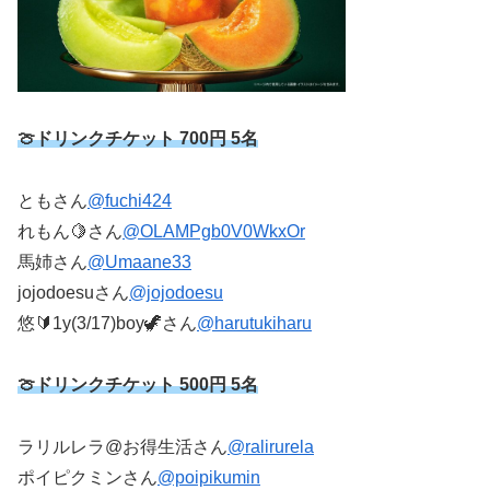
🍈
ドリンクチケット 700円 5名
ともさん
@fuchi424
れもん🍋さん
@OLAMPgb0V0WkxOr
馬姉
さん
@Umaane33
jojodoesu
さん
@jojodoesu
悠🔰1y(3/17)boy🦖さん
@harutukiharu
🍈ドリンクチケット 500円 5名
ラリルレラ@お得生活
さん
@ralirurela
ポイピクミンさん
@poipikumin