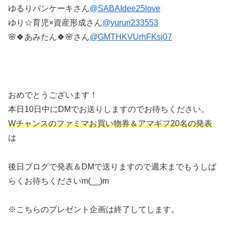
ゆるりパンケーキさん
@SABAIdee25love
ゆり☆育児×資産形成
さん
@yururi233553
🌸🍀あみたん🍀🌸さん
@GMTHKVUrhFKsj07
おめでとうございます！
本日10日中にDMでお送りしますのでお待ちください。
Wチャンスのファミマお買い物券＆アマギフ20名の発表
は
後日ブログで発表＆DMで送りますので週末までもうしば
らくお待ちくださいm(__)m
※こちらのプレゼント企画は終了してします。