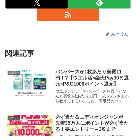
あきぽん
関連記事
パンパースが1枚あたり実質11
お役立ち
円！?【ウエル活×楽天Pay30％還
元×P&G1000ポイント還元】
ウエルシアデーでパンパースを買うとな
んと実質1枚あたり11円！ブルゾンさんか
ら教えてもらいました。高級品のパンパ
ースが1枚11円だなんて、衝撃ですね。リ
ンクだけ置いておきます。楽天Payで
30％ポイント還元P&G対象商品を買って
必ず当たるエディオンジャンボ
お役立ち
PayPay...
先着35万人にポイントが必ず当た
る！要エントリー～3/9まで