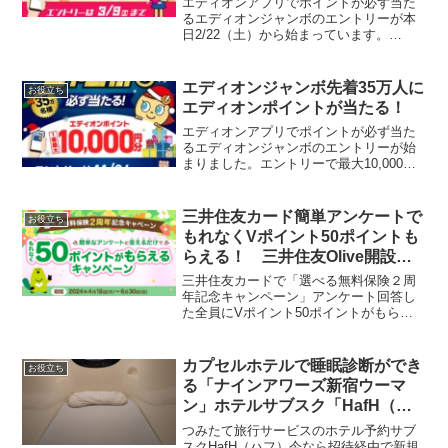
エディオンアプリでポイントが必ず当た
るエディオンジャンボのエントリーが本
日2/22（土）から始まっています。
tobibashiさんいつも速報ありがとうござ
いますエントリーで最大10,000ポイント
最低でも100ポイント1等 1万エディオ
エディオンジャンボ先着35万人に
お役立ち
ン...
エディオンポイントが当たる！
エディオンアプリでポイントが必ず当た
るエディオンジャンボのエントリーが始
まりました。エントリーで最大10,000ポ
イント 最低でも100ポイント1等 1万エ
ディオンポイント 100名2等 500エデ
ィオンポイント 10000名3等 30...
三井住友カード簡単アンケートで
お役立ち
もれなくVポイント50ポイントも
らえる！ 三井住友Olive開設で
最大15000円は4/30まで！
三井住友カードで「選べる無料保険２周
年記念キャンペーン」アンケート回答し
た全員にVポイント50ポイントがもらえ
ます。ashさんにおしえてもらいました★
対象カードみていただければいいです
が、NLやOliveをお持ちの方なら対象で
カプセルホテルで睡眠診断ができ
お役立ち
す。アンケート...
る「ナインアワーズ新宿ウーマ
ン」ホテルサブスク「HafH（ハ
フ）」初月80％OFF！＋50％の
つみたて旅行サービスのホテル予約サブ
確率で無料宿泊券ガチャ
スクHafH（ハフ）今なら招待経由で新規