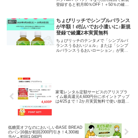
登録すると初月80％OFF！＋50％の確率
で無料宿泊券（～9/30まで）2回に1回の
確率で「選べるホテル宿泊券ガチャ」が
引けるチケットを１枚プレゼント当選す
ちょびリッチでシンプルバランス
d払い
れば、す...
が半額！d払いでお小遣いに♪新規
登録で綾鷹2本実質無料
ちょびリッチのテンタメで「シンプルバ
ランスうるおいジェル」または「シンプ
ルバランスうるおいローション」が実質
半額になります。ちょびリッチは２ちょ
びリッチポイントは『１円』786P＝393
円相当、608P=304円相当です。マツモト
キヨシで購...
家電レンタル定額サービスのアリスプラ
イム最高還元4,600円分にポイントアップ
は4/25まで！2か月実質無料で使い放題さ
らに実質720円の黒字【モッピー】
低糖質オフなのにおいしいBASE BREAD
のパン16個が初回2000円引き！4,300相
当が→初回1,040円