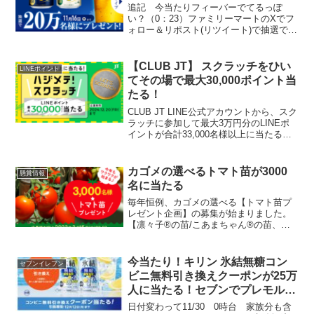
追記 今当たりフィーバーでてるっぽ
い？（0：23）ファミリーマートのXでフ
ォロー＆リポスト(リツイート)で抽選で20
万人にファミマルの「グランドタイム
350ml」「グランドタイム糖質70%オフ
350ml」のうちいずれか1点と引換えでき
【CLUB JT】 スクラッチをひい
LINEポイント
る...
てその場で最大30,000ポイント当
たる！
CLUB JT LINE公式アカウントから、スク
ラッチに参加して最大3万円分のLINEポ
イントが合計33,000名様以上に当たるビ
ックチャンス！ スクラッチをひいて最大
30,000ポイントがその場で当たります。1
日2回参加できます。ピーちゃ...
カゴメの選べるトマト苗が3000
懸賞情報
名に当たる
毎年恒例、カゴメの選べる【トマト苗プ
レゼント企画】の募集が始まりました。
【凛々子®の苗/こあまちゃん®の苗、い
ずれかお好きな方】を【3,000名様に4苗
ずつ】プレゼント。地域の気候に合わせ
て、発送時期が選べます。募集期間：
今当たり！キリン 氷結無糖コン
セブンイレブン
2023年2月1日...
ビニ無料引き換えクーポンが25万
人に当たる！セブンでプレモル当
たるかも
日付変わって11/30 0時台 家族分も含