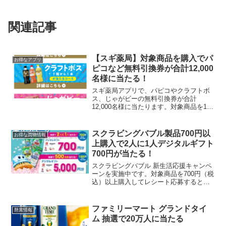
関連記事
【スギ薬局】対象商品を購入でパ
お得なアプリ
ピコなど無料引換券が合計12,000
名様に当たる！
スギ薬局アプリで、パピコやクラフトボ
ス、じゃがビーの無料引換券が合計
12,000名様に当たります。対象商品を100
円(税込)購入ごとにスタンプ1個がたまり1
回応募できます。例えば、グリコの対象
のアイスを100円購入毎に応募できます。
スクラビングバブル製品700円以
お得な買物情報
パピコチ...
上購入で2人に1人デジタルギフト
700円が当たる！
スクラビングバブル 新生活応援キャンペ
ーンを実施中です。対象商品を700円（税
込）以上購入してレシート応募すると、
抽選でデジタルギフトが当たります。お
友達から教えてもらいました。１．700円
(税込)以上購入で2人に1人700円分の選べ
ファミリーマート グランドタイ
懸賞情報
るデ...
ム 抽選で20万人に当たる