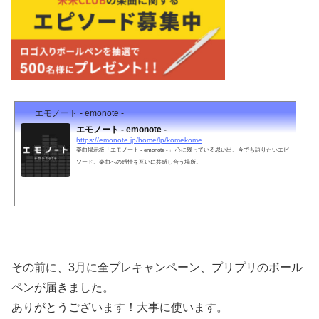
エモノート - emonote -
エモノート - emonote -
https://emonote.jp/home/lp/komekome
楽曲掲示板「エモノート - emonote -」 心に残っている思い出。今でも語りたいエピ
ソード。楽曲への感情を互いに共感し合う場所。
その前に、3月に全プレキャンペーン、プリプリのボール
ペンが届きました。
ありがとうございます！大事に使います。