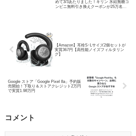
めて3/3あたりました！キリン 氷結無糖コ
ンビニ無料引き換えクーポンが25万名様
に当たります。今日は12時台に挑戦した
ところ、ハズレ。25万人当選、応募期間
は12/5までなので、当たるまで毎日挑
戦！...
【Amazon】耳栓S･Lサイズ2個セットが
実質367円【高性能ノイズフィルタリン
グ】
Google ストア「Google Pixel 8a」予約販
売開始！下取り＆ストアクレジット2万円
で実質1.98万円
コメント