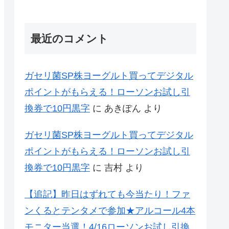
最近のコメント
ガセリ菌SP株ヨーグルト買ってデジタル
ポイントがもらえる！ローソンお試し引
換券で10円黒字
に
あきぽん
より
ガセリ菌SP株ヨーグルト買ってデジタル
ポイントがもらえる！ローソンお試し引
換券で10円黒字
に
吉村
より
【追記】昨日はずれても今当たり！ファ
ンくるとテンタメで参加★アルコール4本
モニター当選！4/16ローソンお試し引換