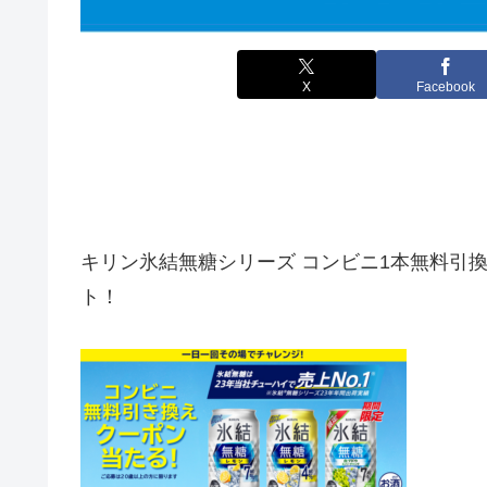
X
Facebook
キリン氷結無糖シリーズ コンビニ1本無料引
ト！