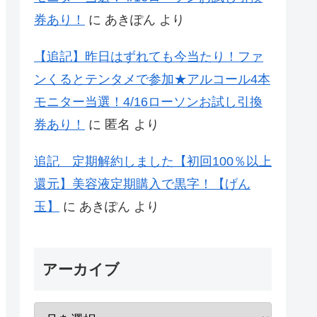
券あり！
に
あきぽん
より
【追記】昨日はずれても今当たり！ファ
ンくるとテンタメで参加★アルコール4本
モニター当選！4/16ローソンお試し引換
券あり！
に
匿名
より
追記 定期解約しました【初回100％以上
還元】美容液定期購入で黒字！【げん
玉】
に
あきぽん
より
アーカイブ