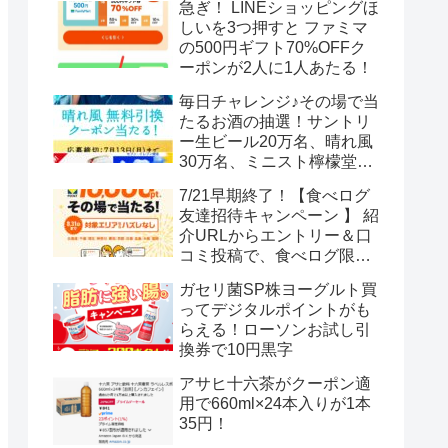
急ぎ！ LINEショッピングほ
しいを3つ押すと ファミマ
の500円ギフト70%OFFク
ーポンが2人に1人あたる！
毎日チャレンジ♪その場で当
たるお酒の抽選！サントリ
ー生ビール20万名、晴れ風
30万名、ミニスト檸檬堂2
万名、ブラックニッカハイ
7/21早期終了！【食べログ
ボール12.3万名
友達招待キャンペーン 】 紹
介URLからエントリー＆口
コミ投稿で、食べログ限定
Vポイント最大12000ポイン
ガセリ菌SP株ヨーグルト買
トがもらえる
ってデジタルポイントがも
らえる！ローソンお試し引
換券で10円黒字
アサヒ十六茶がクーポン適
用で660ml×24本入りが1本
35円！