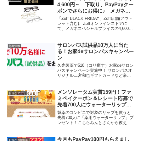
4,600円～ 下取り、PayPayクー
ポンでさらにお得に♪ メガネ券
福袋6600円で予約販売中
「Zoff BLACK FRIDAY」Zoff店舗(アウト
レット含む)、Zoffオンラインストアに
て、メガネスペシャルプライスの4,600
円、6,600円、9,600円で販売します。店
舗は11月17日（金）より開催。Zoff公式
オンラインス...
サロンパス試供品10万人に当た
懸賞情報
る！お家deサロンパスキャンペー
ン
久光製薬で518（コリ癒す）お家deサロン
パスキャンペーン実施中！ サロンパスオ
リジナル二宮和也ギフトカードなど豪華
賞品が抽選で518人に。 応募者でご希望
の方に「サロンパス（試供品）」が10万
人に当たります。 A賞「サロンパス®オ
メンソレータム実質159円！ファ
お得なアプリ
リジナル...
ミペイクーポン＆レシート応募で
先着700人にウォーターリップ1
個もらえる★
製薬のコンビニで対象のリップを買うと
先着700人に「薬用ウォーターリップ」プ
レゼント！こちらみんとさんから教えて
もらいました★コンビニで対象のリップ
を買って、レシートとバーコード応募で
先着で1個もらえます。対象商品はこちら
今月もPayPay100円もらえまし
お得な買物情報