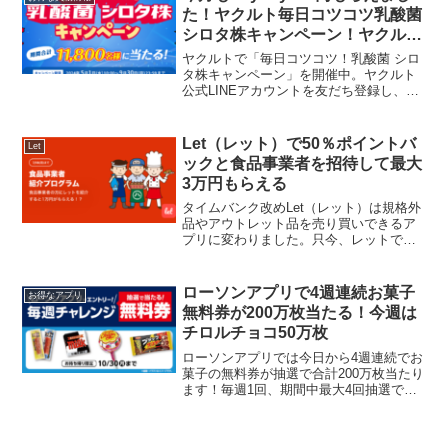
▼・メンソレータム...
た！ヤクルト毎日コツコツ乳酸菌
シロタ株キャンペーン！ヤクルト
購入で毎月2000名に必ずPayPay
ヤクルトで「毎日コツコツ！乳酸菌 シロ
ポイント100ptもらえる
タ株キャンペーン」を開催中。ヤクルト
公式LINEアカウントを友だち登録し、対
象商品を購入したレシートを撮ってLINE
で送ることポイントが貯まり、ポイント
で賞品に応募できます。今月も1日になっ
Let（レット）で50％ポイントバ
Let
たのでポイン...
ックと食品事業者を招待して最大
3万円もらえる
タイムバンク改めLet（レット）は規格外
品やアウトレット品を売り買いできるア
プリに変わりました。只今、レットで対
象の「食品」を買うと購入代金に対して
「何度でも50%ポイントバック」になる
キャンペーンを実施中です。6/20（日）
ローソンアプリで4週連続お菓子
お得なアプリ
まで在庫ロスに...
無料券が200万枚当たる！今週は
チロルチョコ50万枚
ローソンアプリでは今日から4週連続でお
菓子の無料券が抽選で合計200万枚当たり
ます！毎週1回、期間中最大4回抽選でき
ます。今週はチロルチョコ ミルク（税
込25円）1個 が50万枚当たりますよ。本
日のローソンお試し引換券は冬限定のお