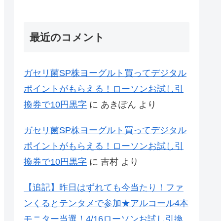
最近のコメント
ガセリ菌SP株ヨーグルト買ってデジタル
ポイントがもらえる！ローソンお試し引
換券で10円黒字
に
あきぽん
より
ガセリ菌SP株ヨーグルト買ってデジタル
ポイントがもらえる！ローソンお試し引
換券で10円黒字
に
吉村
より
【追記】昨日はずれても今当たり！ファ
ンくるとテンタメで参加★アルコール4本
モニター当選！4/16ローソンお試し引換