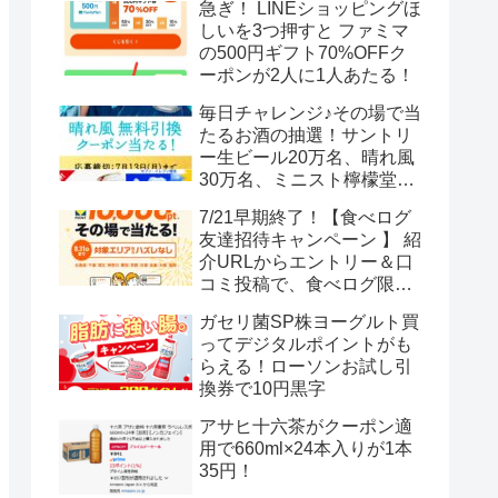
急ぎ！ LINEショッピングほ
しいを3つ押すと ファミマ
の500円ギフト70%OFFク
ーポンが2人に1人あたる！
毎日チャレンジ♪その場で当
たるお酒の抽選！サントリ
ー生ビール20万名、晴れ風
30万名、ミニスト檸檬堂2
万名、ブラックニッカハイ
7/21早期終了！【食べログ
ボール12.3万名
友達招待キャンペーン 】 紹
介URLからエントリー＆口
コミ投稿で、食べログ限定
Vポイント最大12000ポイン
ガセリ菌SP株ヨーグルト買
トがもらえる
ってデジタルポイントがも
らえる！ローソンお試し引
換券で10円黒字
アサヒ十六茶がクーポン適
用で660ml×24本入りが1本
35円！