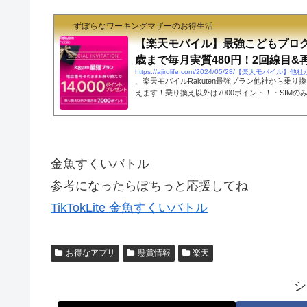
ずぼらなワーキングマザーのお得生活
【楽天モバイル】最強こどもプログ
歳まで毎月実質480円！2回線目&再.
、楽天モバイルRakuten最強プラン他社から乗り換
えます！乗り換え以外は7000ポイント！・SIM
用したことがあって再契約でも対象！・楽天モバイ
過去に楽天ハンド1円利用者も対象！・最強こども
まで実質480円/月（追記）・eSIM対応スマホなら
開通OK・MNP予約番号なしで乗り換え可能なMN
ログインして翌々月末日までに申し込み。 三木谷社
金魚すくいバトル
バイルへの乗り換えすると14000ポ...
参考になったらぽちっと応援してね
TikTokLite 金魚すくいバトル
お得なアプリ
懸賞情報
楽天
シ