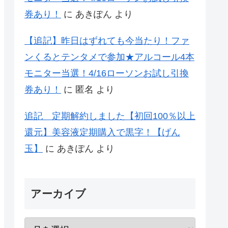
券あり！
に
あきぽん
より
【追記】昨日はずれても今当たり！ファ
ンくるとテンタメで参加★アルコール4本
モニター当選！4/16ローソンお試し引換
券あり！
に
匿名
より
追記 定期解約しました【初回100％以上
還元】美容液定期購入で黒字！【げん
玉】
に
あきぽん
より
アーカイブ