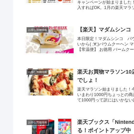
キャンペーンが始まりました！
入すればOK。1月の楽天マラソ
【楽天】マダムシンコ
お得な買物情報
本日限定！マダムシンコ バウ
いから( ;∀;)バウムクーヘン
【常温便】 お徳用 バームクーヘ
楽天お買物マラソン1
お得な買物情報
でしょ！
楽天マラソン始まりました！
いまわり1000円ちょっとの商
て1000円って訳にはいかない
楽天ブックス「Ninten
お得な買物情報
る！ポイントアップ中