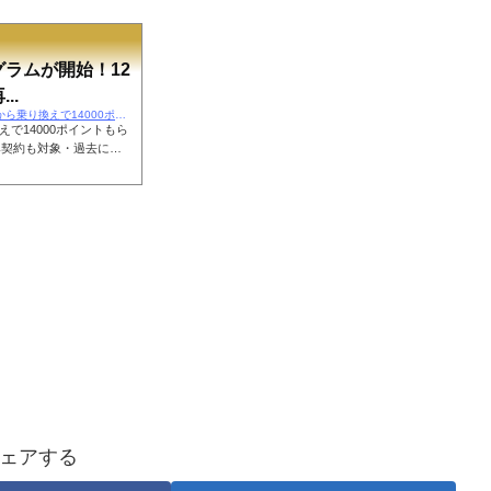
ラムが開始！12
..
https://ajirolife.com/2024/05/28/【楽天モバイル】他社から乗り換えで14000ポイント
えで14000ポイントもら
のみ契約も対象・過去に利
ル2回線目でも対象！・
プログラムが開始！12歳
「eKYC」本人確認で即日
Pワンストップ・楽天IDで
長の紹介URLで楽天モ
ェアする