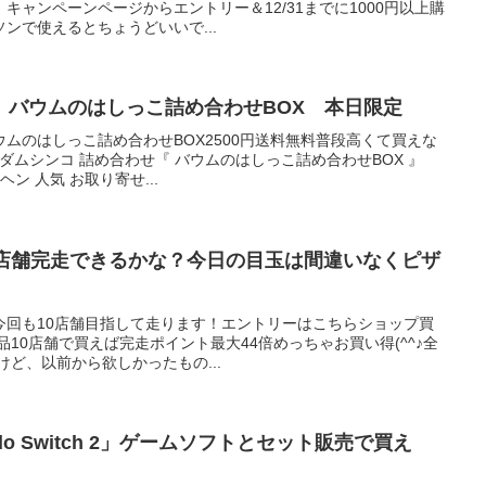
キャンペーンページからエントリー＆12/31までに1000円以上購
ンで使えるとちょうどいいで...
 バウムのはしっこ詰め合わせBOX 本日限定
ムのはしっこ詰め合わせBOX2500円送料無料普段高くて買えな
 マダムシンコ 詰め合わせ『 バウムのはしっこ詰め合わせBOX 』
ン 人気 お取り寄せ...
0店舗完走できるかな？今日の目玉は間違いなくピザ
今回も10店舗目指して走ります！エントリーはこちらショップ買
品10店舗で買えば完走ポイント最大44倍めっちゃお買い得(^^♪全
けど、以前から欲しかったもの...
do Switch 2」ゲームソフトとセット販売で買え