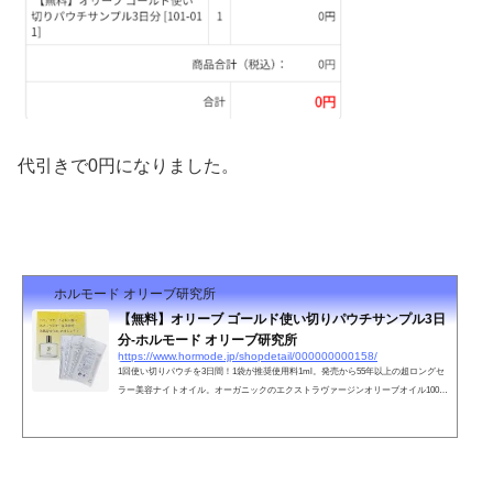
代引きで0円になりました。
ホルモード オリーブ研究所
【無料】オリーブ ゴールド使い切りパウチサンプル3日
分-ホルモード オリーブ研究所
https://www.hormode.jp/shopdetail/000000000158/
1回使い切りパウチを3日間！1袋が推奨使用料1ml。発売から55年以上の超ロングセ
ラー美容ナイトオイル。オーガニックのエクストラヴァージンオリーブオイル100%
に、潤い有効成分を配合してあります。※日本郵便の封筒で発送しています。週末
にかかると配達業務をしていないため、木曜日金曜日のお申込みの場合は想像以上
に現在は時間がかかり、到着まで1週間程度になることをご承知おきくださいませ。