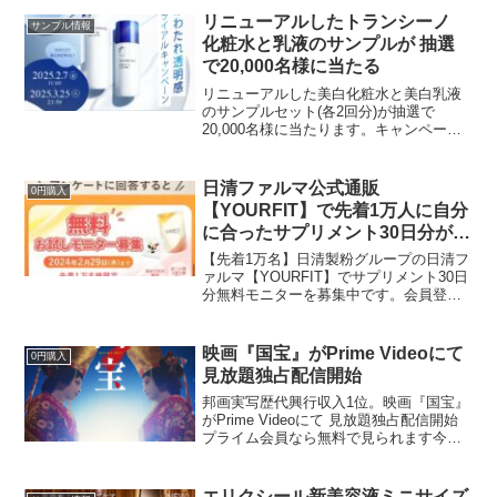
フィルムログインですぐ申し込めます。
リニューアルしたトランシーノ
サンプル情報
17：40間に合いま...
化粧水と乳液のサンプルが 抽選
で20,000名様に当たる
リニューアルした美白化粧水と美白乳液
のサンプルセット(各2回分)が抽選で
20,000名様に当たります。キャンペーン
期間2025年2月7日（金）11:00〜3月25日
（火）23:59
日清ファルマ公式通販
0円購入
【YOURFIT】で先着1万人に自分
に合ったサプリメント30日分がも
らえる
【先着1万名】日清製粉グループの日清フ
ァルマ【YOURFIT】でサプリメント30日
分無料モニターを募集中です。会員登録
と簡単なアンケート30問に回答すると自
分にあったサプリメントを送ってくれま
す。30問といっても選択式なので数分で
映画『国宝』がPrime Videoにて
0円購入
完了。わた...
見放題独占配信開始
邦画実写歴代興行収入1位。映画『国宝』
がPrime Videoにて 見放題独占配信開始
プライム会員なら無料で見られます今す
ぐ観るAmazonプライム初めて登録者限定
1000円分お買い物できます初めて登録後
30日以内に2,000円以上のお買い...
エリクシール新美容液ミニサイズ