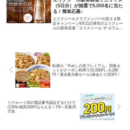
サンプル情報
（5日分）が抽選で5,000名に当た
る！簡単応募♪
エリクシールクラブメンバーの皆さま限
定キャンペーン9月21日発売のエリクシー
ルの新美容液「エリクシール ザ セラム
aa(医薬部外品)」のミニサイズ（5日分）
が抽選で5000名に当たります。応募する
には「Beauty Key会員」および「エ...
松屋の「牛めしの具プレミアム」30食セ
ットがクーポン利用で15,000円→6,280
円！過去最大級セール1食あたり203円！
リクルートIDの電話番号認証するだけで
COIN+残高200円もらえる！7/8～先着25
万名