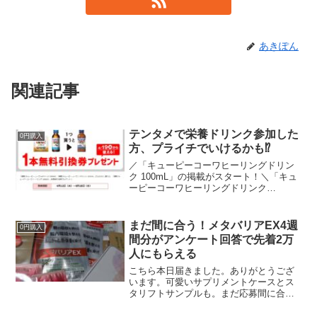
あきぽん
関連記事
テンタメで栄養ドリンク参加した
0円購入
方、プライチでいけるかも⁉
／「キューピーコーワヒーリングドリン
ク 100mL」の掲載がスタート！＼「キュ
ーピーコーワヒーリングドリンク
100mL」がテンタメに登場☆彡皆さまの
ご参加をお待ちしています♪▼ご参加はこ
ちらから※参加条件等は商品詳細ページ
まだ間に合う！メタバリアEX4週
0円購入
をご確認ください...
間分がアンケート回答で先着2万
人にもらえる
こちら本日届きました。ありがとうござ
います。可愛いサプリメントケースとス
タリフトサンプルも。まだ応募間に合い
ますよ。メタバリアEX4週間分がアンケ
ート回答で先着2万人に当たります。富士