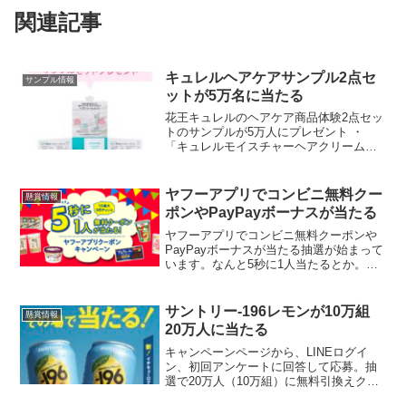
関連記事
キュレルヘアケアサンプル2点セ
サンプル情報
ットが5万名に当たる
花王キュレルのヘアケア商品体験2点セッ
トのサンプルが5万人にプレゼント ・
「キュレルモイスチャーヘアクリーム
（洗い流さないヘアトリートメント）」
・「キュレルモイスチャーヘアパック
（洗い流すヘアトリートメント）」 【応
ヤフーアプリでコンビニ無料クー
懸賞情報
募期間】 2024年9...
ポンやPayPayボーナスが当たる
ヤフーアプリでコンビニ無料クーポンや
PayPayボーナスが当たる抽選が始まって
います。なんと5秒に1人当たるとか。商
品一覧はこちら↓ヤフーアプリの「きせか
え機能」や「タブ追加機能で特定のタブ
を設定している」と、毎日最大3回挑戦で
サントリー-196レモンが10万組
懸賞情報
きます。きせ...
20万人に当たる
キャンペーンページから、LINEログイ
ン、初回アンケートに回答して応募。抽
選で20万人（10万組）に無料引換えクー
ポンが2本当たります。当選すると、もう