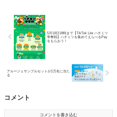
万名様にプレゼント🎁＼当たるまで毎日
応募！応募締切は3/29(水)▼参加方法
1⃣@711S...
5月19日18時まで【TikTok Lite ハチミツ
争奪戦】ハチミツを集めてえらべるPay
をもらおう！
アルージェサンプルセットが1万名に当た
る
コメント
コメントを書き込む