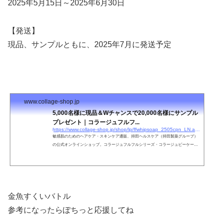
2025年5月15日～2025年6月30日
【発送】
現品、サンプルともに、2025年7月に発送予定
www.collage-shop.jp
5,000名様に現品＆Wチャンスで20,000名様にサンプル
プレゼント｜コラージュフルフ...
https://www.collage-shop.jp/shop/lp/ffwhipsoap_2505cpn_LN.aspx
敏感肌のためのヘアケア・スキンケア通販、持田ヘルスケア（持田製薬グループ）
の公式オンラインショップ。コラージュフルフルシリーズ・コラージュビーケーエ
イジシリーズなど皮膚科学研究に基づいた製品を販売。
金魚すくいバトル
参考になったらぽちっと応援してね