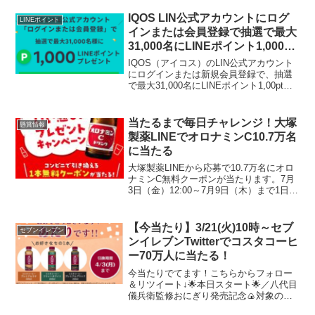
1本は家族や友達（受取者様）にプレゼン
トできます。当たるまで、キャンペーン
IQOS LIN公式アカウントにログ
LINEポイント
期間中、1日1...
インまたは会員登録で抽選で最大
31,000名にLINEポイント1,000pt
当たる
IQOS（アイコス）のLIN公式アカウント
にログインまたは新規会員登録で、抽選
で最大31,000名にLINEポイント1,00ptが
当たります。IQOS既存会員ですが、
LINE連携してログインが初めてだったの
で参加してみました。LINEからメ...
当たるまで毎日チャレンジ！大塚
懸賞情報
製薬LINEでオロナミンC10.7万名
に当たる
大塚製薬LINEから応募で10.7万名にオロ
ナミンC無料クーポンが当たります。7月
3日（金）12:00～7月9日（木）まで1日1
回応募できます。ローソンで当たりまし
た！アプリくじ1枚ひけますね。
【今当たり】3/21(火)10時～セブ
セブンイレブン
ンイレブンTwitterでコスタコーヒ
ー70万人に当たる！
今当たりでてます！こちらからフォロー
＆リツイート↓🌟本日スタート🌟／八代目
儀兵衛監修おにぎり発売記念🍙対象のコ
ーヒーいずれか1本無料期間中、抽選で70