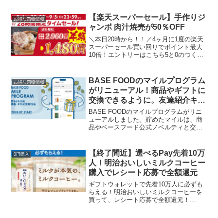
クーポンを使って購入するとまた180円引
きクーポンが発行されます。2回目以降は
【楽天スーパーセール】手作りジ
お得な買物情報
60...
ャンボ 肉汁焼売が50％OFF
＼本日20時から！！／4ヶ月に1度の楽天
スーパーセール買い回りでポイント最大
10倍！エントリーはこちら5と0のつく日
はエントリー＆楽天カード利用ででポイ
ント5倍9/4 20時〜 手作りジャンボ 肉汁
焼売が1,480円 50%OFF！ 通常...
BASE FOODのマイルプログラム
お得な買物情報
がリニューアル！商品やギフトに
交換できるように。友達紹介キャ
ンペーンで初回2000円OFF！
BASE FOODのマイルプログラムがリニ
ューアルしました。貯めたマイルは、商
品やベースフード公式ノベルティと交換
できます。BASE FOOD 継続コースでの
お買い物で、マイルが貯まります。新し
くなった商品と交換できるようになりま
【終了間近】選べるPay先着10万
0円購入
した。最近...
人！明治おいしいミルクコーヒー
購入でレシート応募で全額還元
ギフトウォレットで先着10万人に必ずも
らえる！明治おいしいミルクコーヒーを
買って、レシート応募で全額還元！
11/3 12:00 まだ間に合います。レシー
ト応募はここからおいしいミルクコーヒ