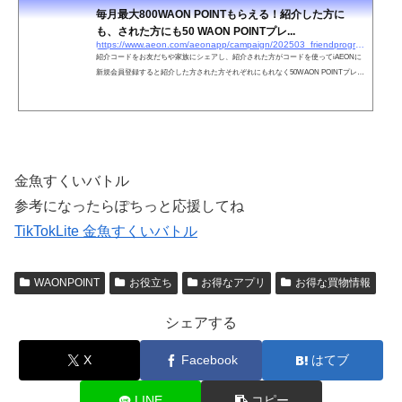
毎月最大800WAON POINTもらえる！紹介した方に
も、された方にも50 WAON POINTプレ...
https://www.aeon.com/aeonapp/campaign/202503_friendprogram/
紹介コードをお友だちや家族にシェアし、紹介された方がコードを使ってiAEONに
新規会員登録すると紹介した方された方それぞれにもれなく50WAON POINTプレゼ
ント。また当月中に5件達成で100WAON POINT、10件達成でさらに200WAON POI
NTプレゼント。※毎月最大10件（800WAON POINT）まで紹介可能
金魚すくいバトル
参考になったらぽちっと応援してね
TikTokLite 金魚すくいバトル
WAONPOINT
お役立ち
お得なアプリ
お得な買物情報
シェアする
X
Facebook
はてブ
LINE
コピー