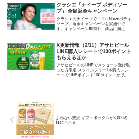
ーは226円なので全額分のえらべるPayが
クラシエ「ナイーブ ボディソー
Amazon
もらえます...
プ」 全額返金キャンペーン
クラシエのナイーブで「The Naiveボディ
ソープ」返金キャンペーンを実施中で
す。キャンペーン期間中、商品に満足で
きなかった場合は全額返金！購入レシー
ト、商品バーコード、郵便切手が必要で
す。 対象商品The Naive ボディソー
X更新情報（2/11）アサヒビール
お得なアプリ
プ 液体...
LINE購入レシートで100ポイント
もらえるほか
アサヒビールのLINEでメッセージ受け取
った方限定 スタイルフリー1本購入レシ
ートでLINEポイント100ポイントが 先着5
万名にもらえます。 ポイント付与は一人
1回のみPonta、dポイント会員限定保険の
アンケート回答すると 10,000...
よわない贅沢 ギフトボックスが5,000名
様に当たる