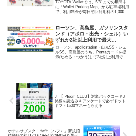
ず1,000円！紹介コードあり
TOYOTA Walletでは、5/31までの期間中
に「Wallet Parking Map」から駐車場利用
で、利用料金が毎日初回利用料の1,000円
まで戻ってきます。上限は毎日初回1,000
円/期間中合計2,000円TOYOTAウォレッ
ト...
ローソン、高島屋、ガソリンスタ
お役立ち
ンド（アポロ・出光・シェル）い
ずれか2社以上利用で最大
5,000Pontaポイントプレゼント
ローソン、apollostation・出光SS・シェ
ルSS、高島屋のうち、Pontaカードを提
示(ためる・つかう)して2社以上利用で、
抽選で201,100名様に最大5,000Pontaポイ
ントをプレゼント！201,100名様に最大
5,000...
JT【 Ploom CLUB】対象パックコード3
銘柄を読込み＆アンケートで必ずドット
ギフト1500マネーもらえる
ホテルサブスク「HafH（ハフ）」新規招
待登録で初月70＆OFF1泊2940円＆選べ