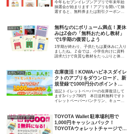
（12/29~1/3）
今年もセブンイレブンアプリで年末年始
抽選会が始まります！アプリを開いて抽
選すると、無料券または割引クーポンが
もらえます。大吉 セブンプレミアムお
茶 1本中吉 対象スイーツ100円引きクー
ポン小吉 セブンカフェ10円引きクーポ
無料なのにボリューム満点！夏休
お役立ち
ン たとえばスイ...
みはZ会の「無料おためし教材」
で1学期の復習しよう
1学期が終わり、子供たちは夏休みに入り
ましたね。Ｚ会では、小学生向けに資料
請求だけで良質な教材をたっぷりと体験
できる大ボリュームの学年別「無料おた
めし教材」＆期間限定特典『復習+αドリ
ル』と自由研究と読書感想文のコツがわ
在庫復活！KOWAハピネスダイレ
お得なアプリ
かるクリアファイルを...
クトのアプリをダウンロード、新
規登録で1000円分のポイントが
もらえる（7/7まで）
追記トイレットペーパーの在庫復活して
ます3パック796円 本日送料無料ですト
イレットペーパーバンテリン、キューピ
ーコーワでおなじみの「KOWA」公式オ
ンラインショップKOWAハピネスダイレ
クトでは、KOWAマイレージクラブアプ
TOYOTA Wallet 駐車場利用で
EPARKテイクアウト
リをダウンロー...
1,000円キャッシュバック！
TOYOTAウォレットチャージで必