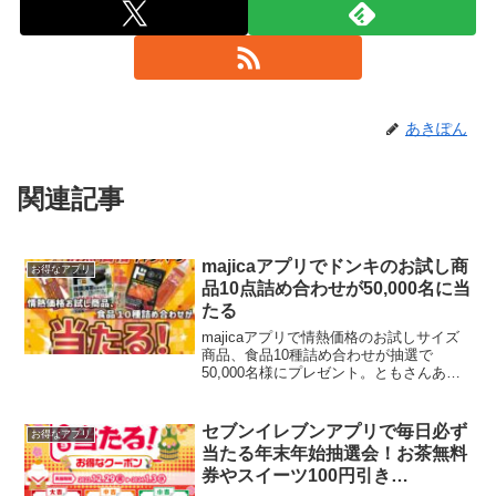
あきぽん
関連記事
majicaアプリでドンキのお試し商
お得なアプリ
品10点詰め合わせが50,000名に当
たる
majicaアプリで情熱価格のお試しサイズ
商品、食品10種詰め合わせが抽選で
50,000名様にプレゼント。ともさんあり
がとうございます。アプリから受取店舗
を選んで応募ボタンを押して、ドンキで
期間中に500円以上お買い物するだけ。応
セブンイレブンアプリで毎日必ず
お得なアプリ
募期間 7...
当たる年末年始抽選会！お茶無料
券やスイーツ100円引き