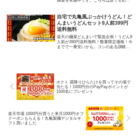
抽選を実施中です。こちらは誰でも応募
できます。ワイモバイル10周年大抽選会
はこちら当選金額1等 100,000pt ×102
等 1,000pt ×1,0003...
自宅で丸亀風ぶっかけうどん！ど
お得な買物情報
んまいうどんセット9人前399円
送料無料
楽天の麺屋どんまいで緊急企画！うどん9
人前が390円送料無料！数量限定価格！今
までで一番安いかも。コシのある讃岐う
どんで美味しいです。ぶっかけうどんに
だし醤油かけて生卵をのせれば丸亀の釜
玉うどん風に。自宅で4人で食べて200円
以下。丸亀にい...
ホクト 霜降りひらたけを買ってその場で
当たる！1000円分のPayPayポイントが
1500名にプレゼント
楽天市場 1000円分買うと来月1000円オフ
クーポンもらえる！丸亀製麺デジタルギ
フト買いました