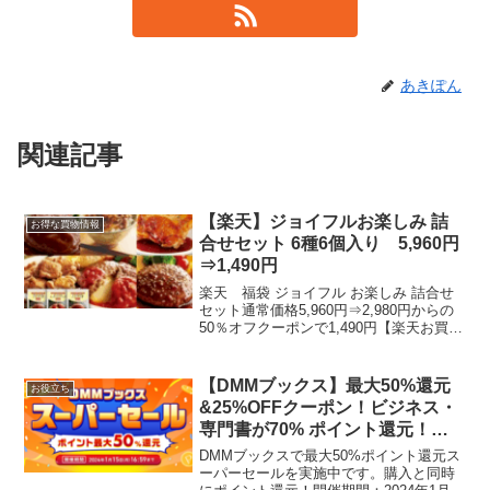
あきぽん
関連記事
【楽天】ジョイフルお楽しみ 詰
お得な買物情報
合せセット 6種6個入り 5,960円
⇒1,490円
楽天 福袋 ジョイフル お楽しみ 詰合せ
セット通常価格5,960円⇒2,980円からの
50％オフクーポンで1,490円【楽天お買い
物マラソン 通常価格5,960円⇒2,980円】
福袋 ジョイフル お楽しみ 詰合せセット
6種6個入り チー...
【DMMブックス】最大50%還元
お役立ち
&25%OFFクーポン！ビジネス・
専門書が70% ポイント還元！オ
ンクレ無料登録でタダポチできる
DMMブックスで最大50%ポイント還元ス
♪
ーパーセールを実施中です。購入と同時