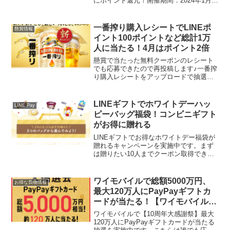
にポイント還元！開催期間：2024年1月
15日(月)16:59までDMMブックススーパー
セールはこちら例えば翔泳社のビジネス
書や専門書が70%ポイント還元 PHP研...
一番搾り購入レシートでLINEポ
懸賞情報
イント100ポイントなど総計1万
人に当たる！4月はポイント2倍
懸賞で当たった無料クーポンのレシート
でも応募できたので再投稿します♪一番搾
り購入レシートをアップロードで抽選で
総計1万名にその場でLINEポイント100ポ
イントなどが当たります。4月は応募シー
ルが2倍！応募シール1枚でLINEポイント
LINEギフトでホワイトデーハッ
LINE Pay
100...
ピーバッグ福袋！コンビニギフト
がお得に贈れる
LINEギフトでお得なホワイトデー福袋が
贈れるキャンペーンを実施中です。まず
は贈りたい10人までクーポン取得できま
す。1人でもいいですよ。私は500円以上
で使える100円OFFをクーポンを3枚取得
しました。贈った後で気づきましたが、
ワイモバイルで総額5000万円、
お得な買物情報
LINE...
最大120万人にPayPayギフトカ
ードが当たる！【ワイモバイル10
周年大抽選会】
ワイモバイルで【10周年大感謝祭】最大
120万人にPayPayギフトカードが当たる