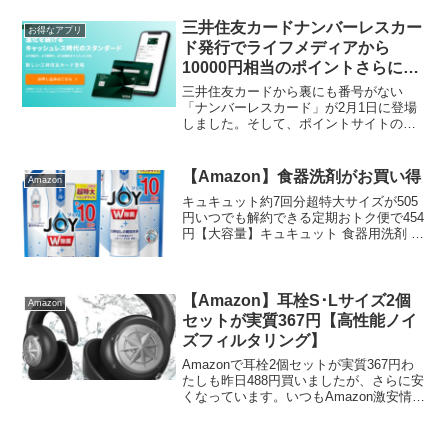
プルプレゼントキャンペーン／【新発
売】うるおい続くUV乳液サンプ...
三井住友カードナンバーレスカー
お得なアプリ
ド発行でライフメディアから
10000円相当のポイントさらにカ
ード会社のキャンペーンで20％還
三井住友カードから裏にも番号がない
元
「ナンバーレスカード」が2月1日に登場
しました。そして、ポイントサイトのラ
イフメディア経由で新規発行申し込みす
ると10,000円相当のポイントがもらえま
す。ライフメディア登録は最後に紹介。
【Amazon】食器洗剤がお買い得
Amazon
※ECナビは800...
キュキュット約7回分超特大サイズが505
円いつでも解約できる定期おトク便で454
円【大容量】キュキュット 食器用洗剤 ク
リア除菌 詰め替え 1380mlジョイコンパ
クトは10回分の超特大ジャンボサイズが2
個セット売りで905円いつでも解約で...
【Amazon】耳栓S･Lサイズ2個
Amazon
セットが実質367円【高性能ノイ
ズフィルタリング】
Amazonで耳栓2個セットが実質367円わ
たしも昨日488円買いましたが、さらに安
くなっています。いつもAmazon激安情報
を教えてもらっている山田さんから教え
てもらいました★ライフスタイルにあわ
せて集中力が欲しいときに。男女兼用