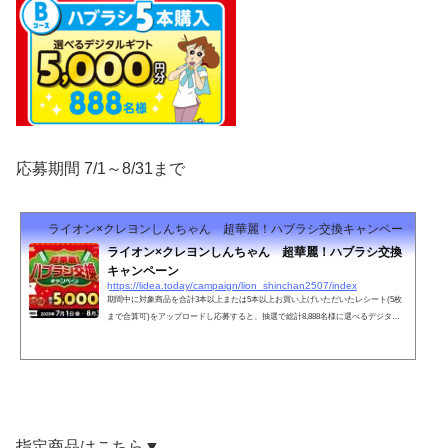
応募期間 7/1～8/31まで
ライオン×クレヨンしんちゃん 超華麗！ハブラシ交換キャンペーン
ライオン×クレヨンしんちゃん 超華麗！ハブラシ交換
キャンペーン
https://lidea.today/campaign/lion_shinchan2507/index
期間中に対象商品を合計3本以上または5本以上お買い上げいただいたレシート(5枚
まで合算可)をアップロードし応募すると、抽選で総計8,888名様に選べるデジタル
ギフトが当たります。
指定商品はこちら▼