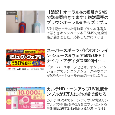
【追記】オーラルbの福引きSMS
お役立ち
で送金案内きてます！絶対黒字の
ブラウンオーラルBキッズ！ブラ
シ替えれば大人も使える！
5/7追記オーラルb電動歯ブラシ本体購入
で福引きキャンペーン本日SMSで送金連
絡が届きました。応募したのにメッセー
ジがきていない人は、スパムメッセージ
のほうにきているかも！？わたしもそう
でした。銀賞当選したのに、危うく気付
スーパースポーツゼビオオンライ
お得な買物情報
かずにいるところで...
ン シューズ&ウェア50% OFF！
ナイキ・アディダス3000円～新
規登録で100ポイントもらえる
「スーパースポーツゼビオ」オンライン
ショップでランニングシューズやウエア
が50％OFF！セール商品の一例はこちら
秋のシューズ&ウェア 50％OFFはこち
ら新規会員登録ですぐに使える100ポイン
ト（～11/9まで）会員登録はこちら送
カルテHDトーンアップUV乳液サ
懸賞情報
料：...
ンプルが1万人にその場で当たる
カルテHDのXでトーンアップUV乳液サン
プルパウチ1回分を1万名にプレゼント応
募期間2026年2月24日(火)14:00 ～ 3月13
日(金)カルテHDトーンアップUV乳液サン