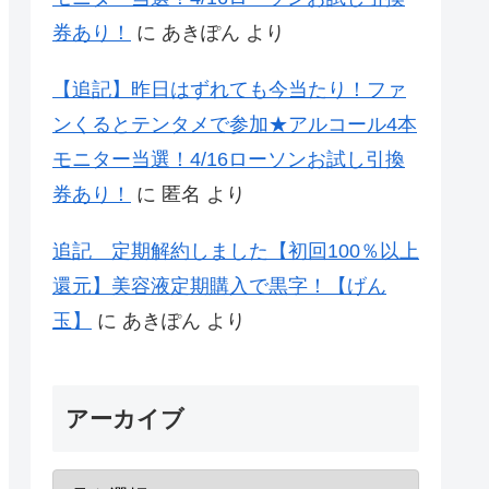
券あり！
に
あきぽん
より
【追記】昨日はずれても今当たり！ファ
ンくるとテンタメで参加★アルコール4本
モニター当選！4/16ローソンお試し引換
券あり！
に
匿名
より
追記 定期解約しました【初回100％以上
還元】美容液定期購入で黒字！【げん
玉】
に
あきぽん
より
アーカイブ