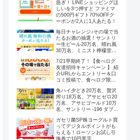
急ぎ！ LINEショッピングほ
しいを3つ押すと ファミマ
の500円ギフト70%OFFク
ーポンが2人に1人あたる！
毎日チャレンジ♪その場で当
たるお酒の抽選！サントリ
ー生ビール20万名、晴れ風
30万名、ミニスト檸檬堂2
万名、ブラックニッカハイ
7/21早期終了！【食べログ
ボール12.3万名
友達招待キャンペーン 】 紹
介URLからエントリー＆口
コミ投稿で、食べログ限定
Vポイント最大12000ポイン
角ハイ夕どき20万名、贅沢
トがもらえる
搾り18万名、アサヒゼロ20
万名、アサヒゴールド10万
名、サントリー -196 ダブル
レモン70万名様(35万組)
ガセリ菌SP株ヨーグルト買
ってデジタルポイントがも
らえる！ローソンお試し引
換券で10円黒字