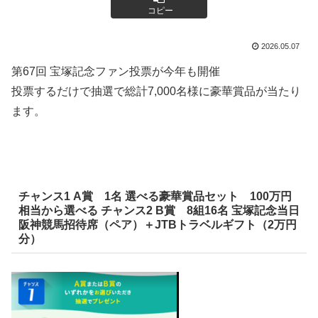
コピー
2026.05.07
第67回
宝塚記念ファン投票が
今年も
開催
投票
するだけで抽選で総計7,000名様に豪華賞品が当たり
ます。
チャンス1 A賞 1名 選べる豪華賞品セット 100万円
相当から選べる チャンス2 B賞 8組16名 宝塚記念当日
阪神競馬招待席（ペア）＋JTBトラベルギフト（2万円
分）