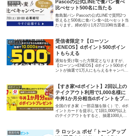
円※オードブル、パーティプレート、特
Pascoの公式LINEで食パン食べ
懸賞情報
注弁...
比べセット500名に当たる
敷島製パン Pascoの公式LINEで質問2つ
答えると500名に食パン食べ比べセット当
たります。締め切り1月27日10時当選者に
は2月上旬通知敷島製パン Pasco🍞
LINE500名に食パン食べ比べセット当た
る✨⬇️からLINE友達追加して...
受信者限定？【ローソン
dポイント
×ENEOS】dポイント500ポイン
トもらえる
通知を受け取った方限定となりますが、
【ローソン×ENEOS】dポイント500ポイ
ントが抽選で1万人にもらえるキャンペー
ンを実施中です。お友達から教えてもら
いました★条件▼要エントリー＆ローソ
ンを2回以上かつエネオスを1回以上利用
【すき家×dポイント】2回以上の
dポイント
下記条件を...
テイクアウト利用で1,000名様に
牛丼1か月分相当dポイントをプレ
ゼント！
全国のすき家（一部店舗を除く）で、dポ
イントカードを提示して1回1,000円以上
のテイクアウトをすると、抽選1000人に
「牛丼１か月分相当のdポイント」が当た
るキャンペーンを実施中です。牛丼1か月
分相当というと（牛丼並盛３５０円×30日
ラ ロッシュ ポゼ「トーンアップ
懸賞情報
分）...