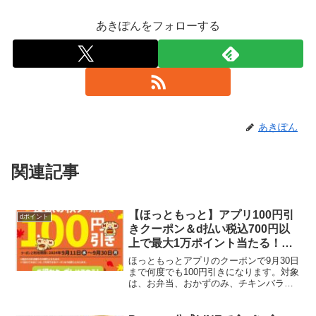
あきぽんをフォローする
あきぽん
関連記事
【ほっともっと】アプリ100円引
dポイント
きクーポン＆d払い税込700円以
上で最大1万ポイント当たる！ネ
ット注文でもれなく+10%ポイン
ほっともっとアプリのクーポンで9月30日
ト還元
まで何度でも100円引きになります。対象
は、お弁当、おかずのみ、チキンバラエ
ティパック例えば、のり弁なら400円
→300円4コ入り から揚弁当 500円→400