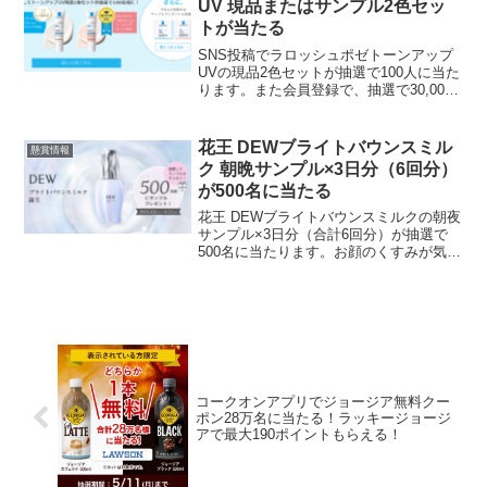
UV 現品またはサンプル2色セッ
トが当たる
SNS投稿でラロッシュポゼトーンアップ
UVの現品2色セットが抽選で100人に当た
ります。また会員登録で、抽選で30,000
人にトーンアップUVサンプル2色セット
を プレゼントラロッシュポゼトーンアッ
プUVは、田中みな実さんが使っていると
花王 DEWブライトバウンスミル
懸賞情報
以前...
ク 朝晩サンプル×3日分（6回分）
が500名に当たる
花王 DEWブライトバウンスミルクの朝夜
サンプル×3日分（合計6回分）が抽選で​
500名に当たります。お顔のくすみが気に
なる時を投票すると、プレゼントキャン
ペーン詳細が表示されます。その後、応
募フォームに必要事項を記入し応募。応
募期間 20...
コークオンアプリでジョージア無料クー
ポン28万名に当たる！ラッキージョージ
アで最大190ポイントもらえる！