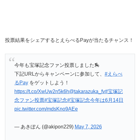
投票結果をシェアするとえらべるPayが当たるチャンス！
今年も宝塚記念ファン投票しました🏇
下記URLからキャンペーンに参加して、
#えらべ
るPay
をゲットしよう！
https://t.co/XwUw2n5k6h
@takarazuka_fv
#宝塚記
念ファン投票
#宝塚記念
#宝塚記念今年は6月14日
pic.twitter.com/mdsKno9AEe
— あきぽん (@akipon229)
May 7, 2026