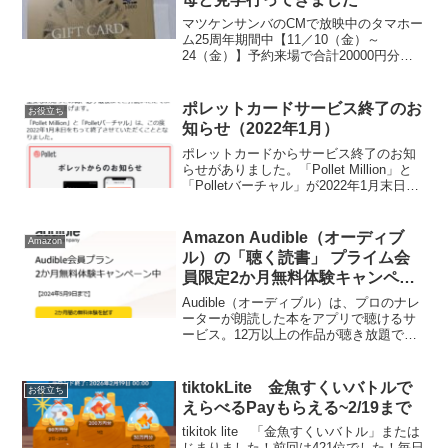
マツケンサンバのCMで放映中のタマホー
ム25周年期間中【11／10（金）～
24（金）】予約来場で合計20000円分の
プリペイドカードがもらえます。先月逃
した方、また2万円分の来場特典が再開し
ていますよ。先着1万人にQUOカー ド
ポレットカードサービス終了のお
お役立ち
10,000...
知らせ（2022年1月）
ポレットカードからサービス終了のお知
らせがありました。「Pollet Million」と
「Polletバーチャル」が2022年1月末日を
もって終了となるそうです。ポレット自
体が終了ではなく、買取サービスなどは
継続なのかな？ウォレット残高があ...
Amazon Audible（オーディブ
Amazon
ル）の「聴く読書」 プライム会
員限定2か月無料体験キャンペー
ン中！（～5/9まで）
Audible（オーディブル）は、プロのナレ
ーターが朗読した本をアプリで聴けるサ
ービス。12万以上の作品が聴き放題で
す。Audibleが通常30日間無料のところ、
プライム会員限定で2024年5月9日まで2
か月無料キャンペーン中です。はじめ
tiktokLite 金魚すくいバトルで
お役立ち
て...
えらべるPayもらえる~2/19まで
tikitok lite 「金魚すくいバトル」または
じまりました！前回は421位でした！毎日