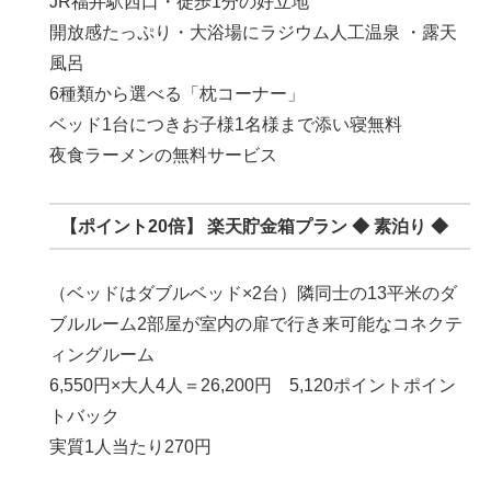
JR福井駅西口・徒歩1分の好立地
開放感たっぷり・大浴場にラジウム人工温泉 ・露天
風呂
6種類から選べる「枕コーナー」
ベッド1台につきお子様1名様まで添い寝無料
夜食ラーメンの
無料サービス
【ポイント20倍】 楽天貯金箱プラン ◆ 素泊り ◆
（ベッドはダブルベッド×2台）隣同士の13平米のダ
ブルルーム2部屋が室内の扉で行き来可能なコネクテ
ィングルーム
6,550円×大人4人＝26,200円
5,120
ポイント
ポイン
トバック
実質1人当たり270円