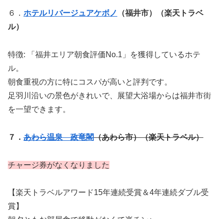
６．
ホテルリバージュアケボノ
（福井市）（楽天トラベ
ル）
特徴: 「福井エリア朝食評価No.1」を獲得しているホテ
ル。
朝食重視の方に特にコスパが高いと評判です。
足羽川沿いの景色がきれいで、展望大浴場からは福井市街
を一望できます。
７．
あわら温泉 政竜閣
（あわら市）
（楽天トラベル）
チャージ券がなくなりました
【楽天トラベルアワード15年連続受賞＆4年連続ダブル受
賞】