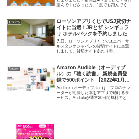
踏んでくださった方、1度でも踏んでくだ
さった方ありがとうございます。ボーダ
ーが上がって終了間際は一時期500位まで
落ちました。ほんと皆さんありがとう...
ローソンアプリくじでUSJ貸切ナ
お役立ち
イトに当選！JRとザ シンギュラ
リ ホテルパックを予約しました
先日、ローソンアプリくじでユニバーサ
ルスタジオジャパンの貸切ナイトに当選
しまして。貸切ナイトあたり🎯
pic.twitter.com/JBcfOfspJt— akipon229
(@akipon229) July 12, 2023JRとホテ...
Amazon Audible（オーディブ
Amazon
ル）の「聴く読書」 新規会員登
録で500ポイント 【2022年1月11
日まで】
Audible（オーディブル）は、プロのナレ
ーターが朗読した本をアプリで聴けるサ
ービス。Audibleが通常30日間無料のとこ
ろ、2022年1月11日までに新規会員登録
で30日間の無料体験＋アマゾンポイント
500ptがプレゼントキャンペーン...