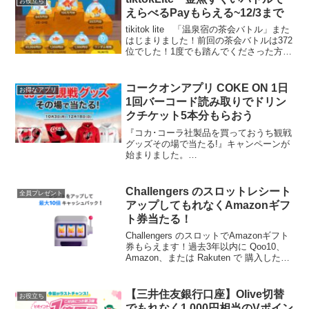
お役立ち
えらべるPayもらえる~12/3まで
tikitok lite 「温泉宿の茶会バトル」また
はじまりました！前回の茶会バトルは372
位でした！1度でも踏んでくださった方あ
りがとうございます。人数が多くなって
きましたので、こちらからDMは控えます
が、ご連絡いただければお礼させても
コークオンアプリ COKE ON 1日
お得なアプリ
ら...
1回バーコード読み取りでドリン
クチケット5本分もらおう
『コカ･コーラ社製品を買っておうち観戦
グッズその場で当たる!』キャンペーンが
始まりました。
CokeON×FIFAWORLDCUP 観戦グッズが
抽選で当たります。コカコーラ社製品の
バーコードを読み込むと1日1個スタンプ
Challengers のスロットレシート
全員プレゼント
もらえます。 Wチャンス...
アップしてもれなくAmazonギフ
ト券当たる！
Challengers のスロットでAmazonギフト
券もらえます！過去3年以内に Qoo10、
Amazon、または Rakuten で 購入した
3,000円以下の商品の購入履歴の 注文番
号と金額が確認できる状態でスクリーン
ショットし、該当...
【三井住友銀行口座】Olive切替
お役立ち
でもれなく1,000円相当のVポイン