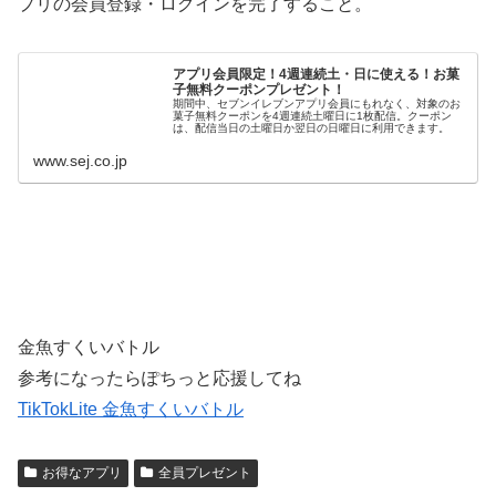
プリの会員登録・ログインを完了すること。
アプリ会員限定！4週連続土・日に使える！お菓
子無料クーポンプレゼント！
期間中、セブンイレブンアプリ会員にもれなく、対象のお
菓子無料クーポンを4週連続土曜日に1枚配信。クーポン
は、配信当日の土曜日か翌日の日曜日に利用できます。
www.sej.co.jp
金魚すくいバトル
参考になったらぽちっと応援してね
TikTokLite 金魚すくいバトル
お得なアプリ
全員プレゼント