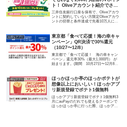
ト！ Oliveアカウント紹介でさら
に1000ポイント！ECナビ経由で
三井住友銀行口座を保有で、Oliveアカウ
5000円もらえる！Vポイント貯め
ントに契約していない方限定Oliveアカウ
ントの切替と条件達成で先着10万人にV
てWAONPOINTに交換でウエル活
ポイント1000円相当プレゼントは今回が
や、USJチケットに交換できる！
ラストチャンス！貯まったVポイントは新
生Vポイントとして4/22からWAONP...
東京都「食べて応援！海の幸キャ
お得なアプリ
ンペーン」QR決済で30%還元
（10/27〜12/8）
東京都で「食べて応援！ 海の幸キャン
ペーン」還元率30%（最大1,000円） が
始まります。(期間 10月27日〜12月8
日) 水産物への風評の懸念を払拭するた
め、消費喚起のためのキャンペーン。東
京都内で魚介類を買う、食べる場合に決
ほっかほっか亭のほっかポテトが
お得なアプリ
済額の最...
想像以上においしい！ほっかアプ
リ新規登録でポテト1個無料
ほっかアプリ新規登録でポテト1個無料3
月にauPayのだれでも使えるクーポンで
ほっかほっか亭に行った際、ほっかアプ
リ登録でもれなくほっかポテトとコロッ
ケの無料クーポンの期限間近だったの
で、引き換えてきました。ほっかほっか
亭のほっかアプリから...