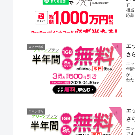
す。
相当
応募
エ
スマホ情報
さ
エッ
年間
が、
わた
エ
スマホ情報
さ
エッ
です