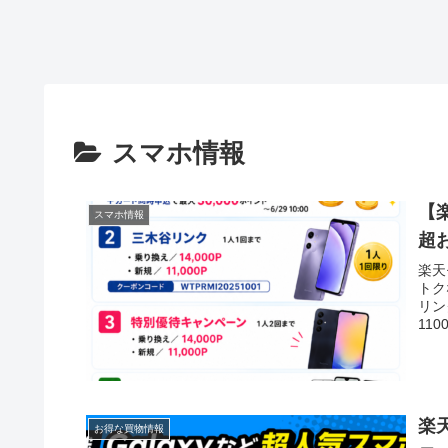
スマホ情報
【
スマホ情報
超
楽天
トク
リン
11
楽天
お得な買物情報