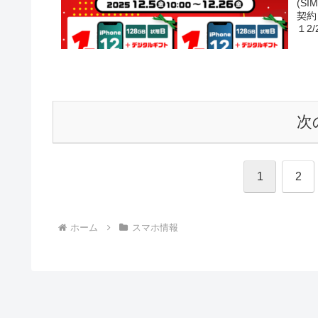
(S
契約
１2/
次
1
2
ホーム
スマホ情報