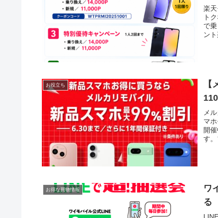
楽天
トク
で乗
ント
【
お役立ち
1
メル
マホ
開催
す。
ワイ
お得な買物情報
る
LI