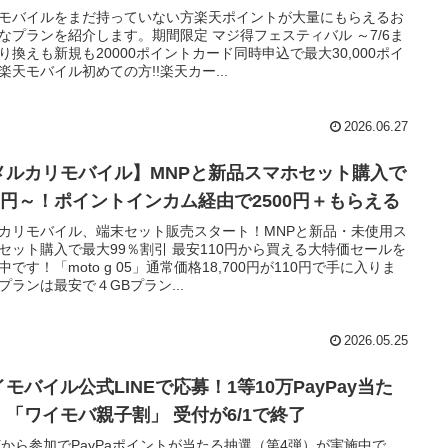
モバイルをまだ持っていない方楽天ポイントが大量にもらえるお
なプランを紹介します。期間限定 マジ得フェスティバル ～7/6ま
り換えも新規も20000ポイントカード同時申込で最大30,000ポイ
楽天モバイル初めての方!!楽天カー...
2026.06.27
メルカリモバイル】MNPと新品スマホセット購入で
10円～！ポイントインカム経由で2500円＋もらえる
カリモバイル、端末セット販売スタート！MNPと新品・未使用ス
セット購入で最大99％割引 最安110円から買える大特価セールを
中です！「moto g 05」通常価格18,700円が110円で手に入りま
プランは最安で４GBプラン...
2026.05.25
モバイル公式LINEで応募！1等10万PayPay当た
 「ワイモバ親子割」 受付が6/1で終了
NEから参加でPayPaポイントが当たる抽選（第4弾）が実施中で