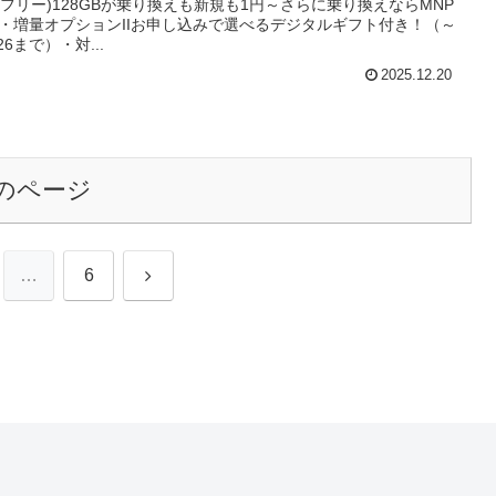
IMフリー)128GBが乗り換えも新規も1円～さらに乗り換えならMNP
・増量オプションIIお申し込みで選べるデジタルギフト付き！（～
26まで）・対...
2025.12.20
のページ
次
…
6
へ