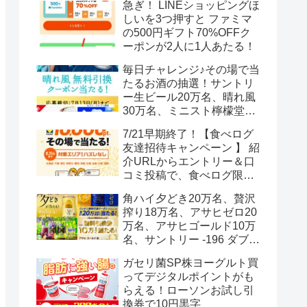
急ぎ！ LINEショッピングほ
しいを3つ押すと ファミマ
の500円ギフト70%OFFク
ーポンが2人に1人あたる！
毎日チャレンジ♪その場で当
たるお酒の抽選！サントリ
ー生ビール20万名、晴れ風
30万名、ミニスト檸檬堂2
万名、ブラックニッカハイ
7/21早期終了！【食べログ
ボール12.3万名
友達招待キャンペーン 】 紹
介URLからエントリー＆口
コミ投稿で、食べログ限定
Vポイント最大12000ポイン
角ハイ夕どき20万名、贅沢
トがもらえる
搾り18万名、アサヒゼロ20
万名、アサヒゴールド10万
名、サントリー -196 ダブル
レモン70万名様(35万組)
ガセリ菌SP株ヨーグルト買
ってデジタルポイントがも
らえる！ローソンお試し引
換券で10円黒字