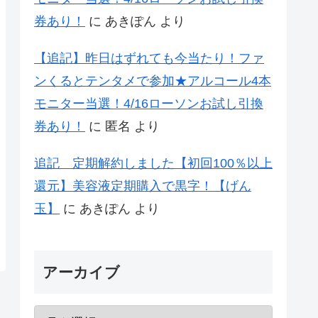
券あり！
に
あきぽん
より
【追記】昨日はずれても今当たり！ファ
ンくるとテンタメで参加★アルコール4本
モニター当選！4/16ローソンお試し引換
券あり！
に
匿名
より
追記 定期解約しました【初回100％以上
還元】美容液定期購入で黒字！【げん
玉】
に
あきぽん
より
アーカイブ