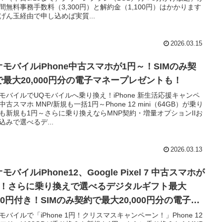
間無料事務手数料（3,300円）と解約金（1,100円）はかかります
げん玉経由で申し込めば実質...
2026.03.15
オモバイルiPhone中古スマホが1円～！SIMのみ契
で最大20,000円分の電子マネープレゼントも！
モバイルでUQモバイルへ乗り換え！iPhone 新生活応援キャンペ
中古スマホ MNP/新規も一括1円～Phone 12 mini（64GB）が乗り
も新規も1円～さらに乗り換えならMNP契約・増量オプションIIお
込みで選べるデ...
2026.03.13
モバイルiPhone12、Google Pixel 7 中古スマホが
円！さらに乗り換えで選べるデジタルギフト最大
00円付き！SIMのみ契約で最大20,000円分の電子マ
ープレゼントも！
モバイルで「iPhone 1円！クリスマスキャンペーン！」Phone 12