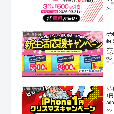
半年
が、
ゲ
お得な買物情報
約
ゲオ
ーン
換え
申し
ゲオ
お得な買物情報
1
80
ネ
ゲオ