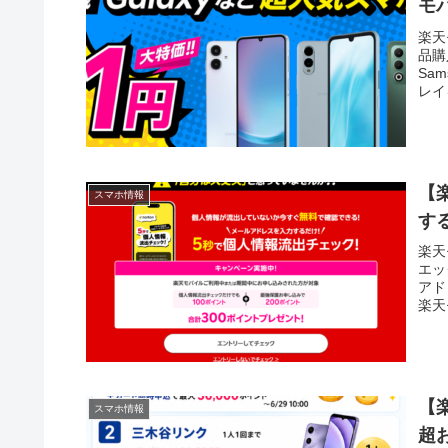
モ
楽天
品購
Sam
レイを
【
スマホ情報
す
楽天
エッ
アド
楽天
【
スマホ情報
超