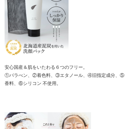
安心国産＆肌をいたわる６つのフリー。
①パラべン、②着色料、③エタノール、④旧指定成分、⑤
香料、⑥シリコン 不使用。