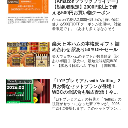
【Amazonブラックフライデー】
Amazon
ル ト...
【対象者限定】2000円以上で使
える500円お買い物クーポン
Amazonで税込2,000円以上のお買い物に
使える500円OFFクーポンが出現中。対象
者限定です。（あまり多くはなさそう。
使えたらラッキー）クーポン受け取り期
間：本キャンペーンの招待メール受信日
から6日間クーポン利用期間：クーポンを
楽天 日本ハムの本格派 ギフト 詰
お得な買物情報
受け取...
め合わせ 訳あり50％OFFセール
楽天で日本ハムのギフトが数量限定【訳
あり半額 】 販売中。最短賞味期限8/20
～ 【訳あり日本ハム 半額】 ［賞味期限
が短い為 50％off］ 【ギフト限定 シャウ
エッセンセット SEG-410】送料無料 ハム
ギフトセット 豚肉 冷蔵 税込...
「LYPプレミアム with Netflix」2
Yahoo!ショッピング
月お得なセットプランが登場！
WBCの全試合も独占配信！今な
らLYPプレミアム入会で5000円相
「LYPプレミアム」の特典と「Netflix」の
当のPayPayポイントもらえる！
視聴がセットになった新プランが、2026
年2月に登場します。このセットプランに
加入すると、Netflixの映画やスポーツ、
ドラマの視聴が楽しめます。Netflixは
WBC全47試合 独占配信！...