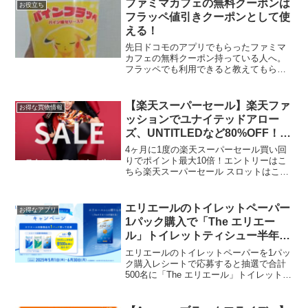
ファミマカフェの無料クーポンは
お役立ち
フラッペ値引きクーポンとして使
える！
先日ドコモのアプリでもらったファミマ
カフェの無料クーポン持っている人へ。
フラッペでも利用できると教えてもらい
ました。コンビニ無料クーポン全部あた
り🎯ありがとうございます✨急いでー下
の方にアプリダウンロード🔗あります
【楽天スーパーセール】楽天ファ
お得な買物情報
pic.twitter....
ッションでユナイテッドアロー
ズ、UNTITLEDなど80%OFF！ス
ーパーDEAL30％もあり
4ヶ月に1度の楽天スーパーセール買い回
りでポイント最大10倍！エントリーはこ
ちら楽天スーパーセール スロットはこち
ら5と0のつく日はエントリー＆楽天カー
ド利用でポイント5倍楽天スーパーセール
×楽天ファッション 最大
エリエールのトイレットペーパー
お得なアプリ
80％OFF UNITED...
1パック購入で「The エリエー
ル」トイレットティシュー半年分
or1年分が合計500名に当たる
エリエールのトイレットペーパーを1パッ
ク購入レシートで応募すると抽選で合計
500名に「The エリエール」トイレットテ
ィシュー半年分か1年分をプレゼント。応
募コースは2つ。１．エリエールトイレッ
トで応募コースエリエール Theエリエー