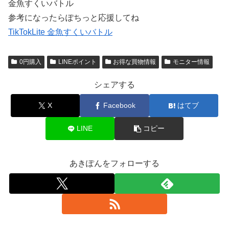
金魚すくいバトル
参考になったらぽちっと応援してね
TikTokLite 金魚すくいバトル
0円購入
LINEポイント
お得な買物情報
モニター情報
シェアする
X
Facebook
はてブ
LINE
コピー
あきぽんをフォローする