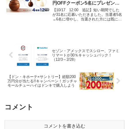
円OFFクーポン5名にプレゼン
ト！リンツチョコレート50円で買
【10/17 12:00 追記】短い期間でした
える！
が31名に応募いただきました。当選者5名
→6名に増やし、当選された方には既に
DMを送りました。ローさんcocoro21さん
オハンロンさんありこ@夫が家にいなす
ぎるさん椿ちゃんくあひよさん以上、6...
セゾン・アメックスでスシロー、ファミ
リマートが30％キャッシュバック！
（12/3～2/28）
【ドン・キホーテ×サントリー】総額200
万円分が当たる!!キャンペーン！ガッチャ
モールチューハイはドンキで購入しよう
コメント
コメントを書き込む