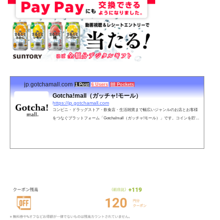
jp.gotchamall.com
1 Post
6 Users
88 Pockets
Gotcha!mall（ガッチャ!モール）
https://jp.gotchamall.com
コンビニ・ドラッグストア・飲食店・生活雑貨まで幅広いジャンルのお店とお客様
をつなぐプラットフォーム「Gotcha!mall（ガッチャ!モール）」です。コインを貯め
てガチャを回せば回すほどお得なクーポン券や無料券・割引券を無料でゲット出来
ます！