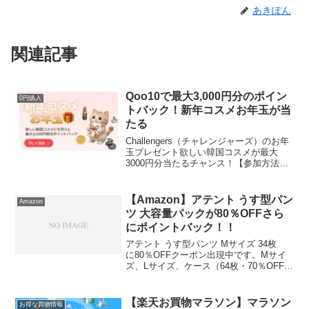
あきぽん
関連記事
Qoo10で最大3,000円分のポイン
0円購入
トバック！新年コスメお年玉が当
たる
Challengers（チャレンジャーズ）のお年
玉プレゼント欲しい韓国コスメが最大
3000円分当たるチャンス！【参加方法】
①気になるコスメを探す②欲しいコスメ
商品のURLを貼る③お年玉袋を選んで100
円～3000円のお年玉が当たる④決定し
【Amazon】アテント うす型パン
Amazon
た...
ツ 大容量パックが80％OFFさら
にポイントバック！！
アテント うす型パンツ Mサイズ 34枚
に80％OFFクーポン出現中です。Mサイ
ズ、Lサイズ、ケース（64枚・70％OFFク
ーポン）ともにあります。いつでも解約
できる定期おトク便で10％OFF2536円
→2283円割引後、253円になりま...
【楽天お買物マラソン】マラソン
お得な買物情報