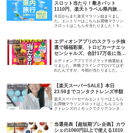
スロット当たり！敷きパット
1110円、楽天トラベル県内旅行
応援クーポン
今日からまた楽天マラソン始まりまし
た。エントリーはこちらお買物マラソン
スロットはこちら今当たりました！５の
つく日は楽天カードでポイント5倍エント
リーはこちらダイヤモンド・プラチナ会
員様限定 777円OFFクーポン吸水速乾ニ
エディオンアプリのスクラッチ抽
お役立ち
ットワッフル敷きパ...
選で福福彩菜、トロピカーナエッ
センシャルズ、合計17万名に当た
る！来店100ポイント還元もあり
エディオンアプリでスクラッチ抽選始ま
りました。昨晩フライングでひけてはず
れたんですが、今朝が当たりました。福
福彩菜 10万個トロピカーナ 7万個毎日ひ
けます。引換期間10/12（土）～
11/4（月）こちらからアプリをレジで提
【楽天スーパーSALE】本日
お得な買物情報
示するとエディオ...
23:59までコンタクトレンズ半額
楽天スーパーセールエントリーはこちら
お買物マラソンスロットはこちらコンタ
クトレンズのミモックでクリアコンタク
ト リフレア Refrear UV モイスチャー38
1day コンタクトレンズが3/5限定
50％OFFクーポン出現中です。B...
当選発表【超短期プレ企画】カウ
お得な買物情報
シェの1060円以上で使える1010