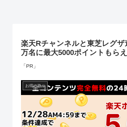
楽天Rチャンネルと東芝レグザ連
万名に最大5000ポイントもら
「PR」
お得に遊ぶ