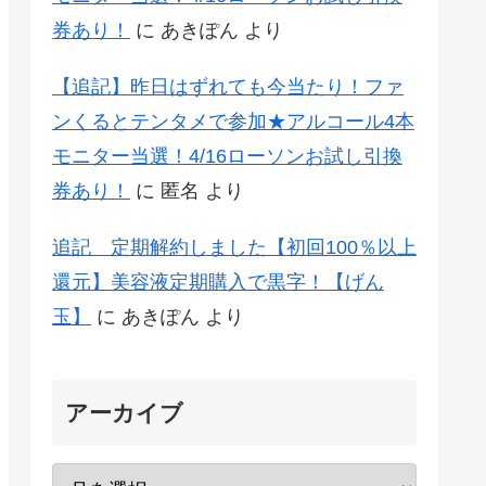
券あり！
に
あきぽん
より
【追記】昨日はずれても今当たり！ファ
ンくるとテンタメで参加★アルコール4本
モニター当選！4/16ローソンお試し引換
券あり！
に
匿名
より
追記 定期解約しました【初回100％以上
還元】美容液定期購入で黒字！【げん
玉】
に
あきぽん
より
アーカイブ