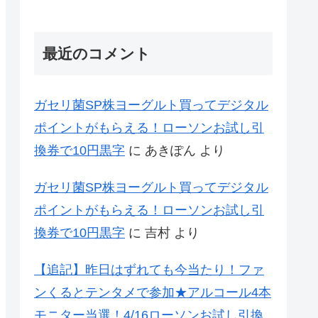
最近のコメント
ガセリ菌SP株ヨーグルト買ってデジタル
ポイントがもらえる！ローソンお試し引
換券で10円黒字
に
あきぽん
より
ガセリ菌SP株ヨーグルト買ってデジタル
ポイントがもらえる！ローソンお試し引
換券で10円黒字
に
吉村
より
【追記】昨日はずれても今当たり！ファ
ンくるとテンタメで参加★アルコール4本
モニター当選！4/16ローソンお試し引換