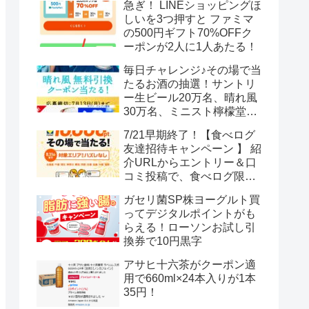
急ぎ！ LINEショッピングほ
しいを3つ押すと ファミマ
の500円ギフト70%OFFク
ーポンが2人に1人あたる！
毎日チャレンジ♪その場で当
たるお酒の抽選！サントリ
ー生ビール20万名、晴れ風
30万名、ミニスト檸檬堂2
万名、ブラックニッカハイ
7/21早期終了！【食べログ
ボール12.3万名
友達招待キャンペーン 】 紹
介URLからエントリー＆口
コミ投稿で、食べログ限定
Vポイント最大12000ポイン
ガセリ菌SP株ヨーグルト買
トがもらえる
ってデジタルポイントがも
らえる！ローソンお試し引
換券で10円黒字
アサヒ十六茶がクーポン適
用で660ml×24本入りが1本
35円！