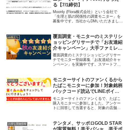
る【7/1締切】
Moonly (Flora株式会社）という会社で
「生理と肌の関係性の調査モニター」を
募集中です。当社からDMいただきまし
た。調査に協力した方にはアマゾンギフ
ト券7000円分をプレゼント。7月1日締め
切りですが定員に達し次第締め切りだそ
覆面調査・モニターのミステリシ
お役立ち
うです...
ョッピングリサーチで「お友達紹
介キャンペーン」大手ファミレス
チェーン調査でてます
覆面調査のミステリショッピングリサー
チでモニター登録募集「お友達紹介キャ
ンペーン」を実施中です。スマートフォ
ンまたはパソコンがあれば、誰でも覆面
調査員（モニター）になれます。モニタ
ー登録は無料。事前審査や書類の提出な
モニターサイトのファンくるから
0円購入
どは必要ありません。登録...
たばこモニターに参加！対象銘柄
パックコード読込でLINEポイン
ト500Ptも
モニターサイトのファンくるで、たばこ
購入モニターに参加しました。アンケー
トに回答して当選すると、対象の店舗で
購入してアンケートに回答して後日承認
されると、ポイントがもらえます。今回
は購入金額の2倍の謝礼だったので参加し
テンタメ、サッポロGOLD STAR
お得な買物情報
てきました。ローソンで...
が実質無料！楽天パシャ、楽天ポ