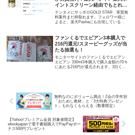
イントスクリーン経由でもとれる
かも？1/20お試し引換券にありま
テンタメにサッポロGOLD STAR 実質無
す
料案件まだ枠取れます。フォロワー様に
よると、楽天Pashaにも出現しているみ
たいです。私には表示されませんでし
た。楽天ポイントスクリーンから楽天
Pashaでとれたとお友達から教えてもら
ファンくるでエビアン3本購入で
0円購入
いました！こ...
216円還元!スヌーピーグッズが当
たる抽選も！
モニターサイトのファンくるでエビアン
エビアン 330ml3本購入で購入金額の70％
にあたる216円が還元されます。3日くら
い前から出てますけど、100％還元（実質
無料）でないからかまだ参加できまし
た。これだけ毎日クソ暑いと、冷たい水
は救世主...
無料なのにボリューム満点！Z会の学年別
「おためし教材」と「3大特典プレゼン
ト」もれなくもらえる（数量限定）
【Yahoo!プレミアム会員 対象者限定】
ebookjapanで電子書籍購入でPayPayボー
ナス500円プレゼント