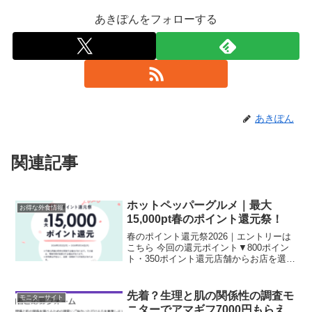
あきぽんをフォローする
あきぽん
関連記事
ホットペッパーグルメ｜最大
お得な外食情報
15,000pt春のポイント還元祭！
春のポイント還元祭2026｜エントリーは
こちら 今回の還元ポイント▼800ポイン
ト・350ポイント還元店舗からお店を選び
ます。ディナーの場合、最大800ポイント
還元対象店舗で2000円以上のコースを予
約した場合・ディナータイム（15:00～...
先着？生理と肌の関係性の調査モ
モニターサイト
ニターでアマギフ7000円もらえ