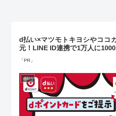
d払い×マツモトキヨシやココカ
元！LINE ID連携で1万人に10
「PR」
d払い