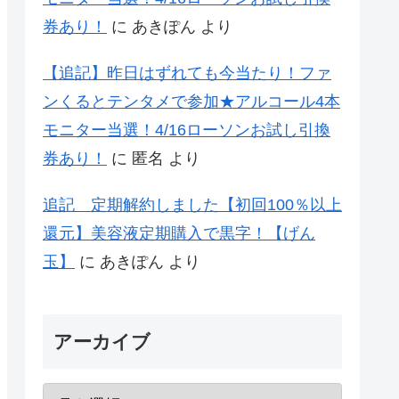
券あり！
に
あきぽん
より
【追記】昨日はずれても今当たり！ファ
ンくるとテンタメで参加★アルコール4本
モニター当選！4/16ローソンお試し引換
券あり！
に
匿名
より
追記 定期解約しました【初回100％以上
還元】美容液定期購入で黒字！【げん
玉】
に
あきぽん
より
アーカイブ