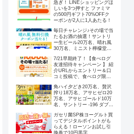
急ぎ！ LINEショッピングほ
しいを3つ押すと ファミマ
の500円ギフト70%OFFク
ーポンが2人に1人あたる！
毎日チャレンジ♪その場で当
たるお酒の抽選！サントリ
ー生ビール20万名、晴れ風
30万名、ミニスト檸檬堂2
万名、ブラックニッカハイ
7/21早期終了！【食べログ
ボール12.3万名
友達招待キャンペーン 】 紹
介URLからエントリー＆口
コミ投稿で、食べログ限定
Vポイント最大12000ポイン
角ハイ夕どき20万名、贅沢
トがもらえる
搾り18万名、アサヒゼロ20
万名、アサヒゴールド10万
名、サントリー -196 ダブル
レモン70万名様(35万組)
ガセリ菌SP株ヨーグルト買
ってデジタルポイントがも
らえる！ローソンお試し引
換券で10円黒字